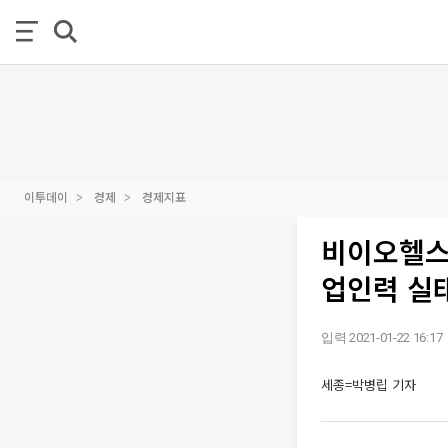
이투데이
경제
경제지표
비이오헬스
업인력 실
입력 2021-01-22 16:17
세종=박병립 기자