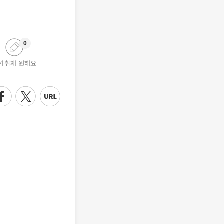
0
가취재 원해요