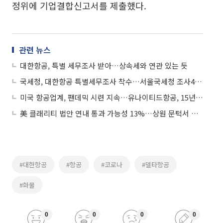
정위에 기업결합신고서를 제출했다.
관련 뉴스
대한항공, 특별 세무조사 받아…상속세와 연관 있는 듯
국세청, 대한항공 특별세무조사 착수…서울국세청 조사4국 투입
미국 항공업계, 팬데믹 시련 지속…유나이티드항공, 15년 만에 최대폭 적자
美 클래리티 법안 연내 통과 가능성 13%…상원 문턱서 제동
#대한항공
#항공
#코로나
#델타항공
#화물
0
0
0
0