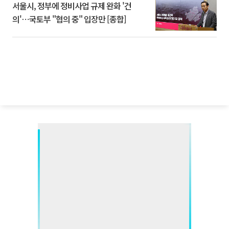
서울시, 정부에 정비사업 규제 완화 '건
의'⋯국토부 "협의 중" 입장만 [종합]