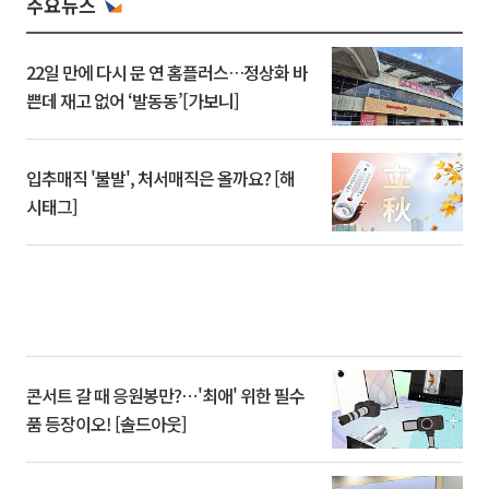
주요뉴스
22일 만에 다시 문 연 홈플러스…정상화 바
쁜데 재고 없어 ‘발동동’[가보니]
입추매직 '불발', 처서매직은 올까요? [해
시태그]
콘서트 갈 때 응원봉만?⋯'최애' 위한 필수
품 등장이오! [솔드아웃]