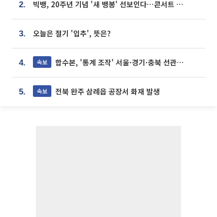
빅뱅, 20주년 기념 '새 뱅봉' 선보인다⋯콘서트 앞두고 팝업 개최
2.
오늘은 절기 '입추', 뜻은?
3.
합수본, '통계 조작' 서울·경기·충북 선관위 등 추가 압수수색
속보
4.
전북 완주 삼례읍 공장서 화재 발생
속보
5.