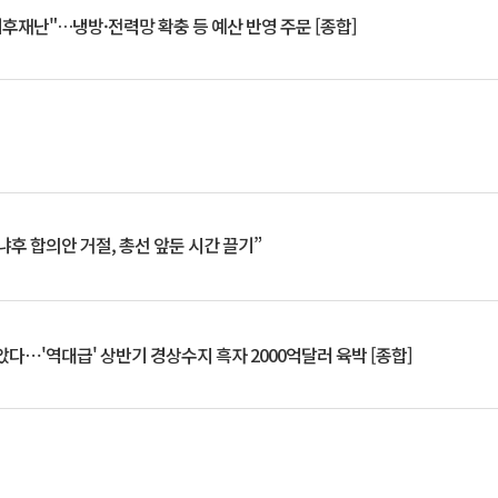
기후재난"…냉방·전력망 확충 등 예산 반영 주문 [종합]
냐후 합의안 거절, 총선 앞둔 시간 끌기”
았다⋯'역대급' 상반기 경상수지 흑자 2000억달러 육박 [종합]