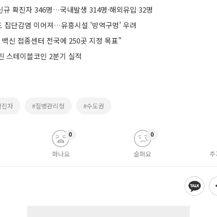
신규 확진자 346명…국내발생 314명·해외유입 32명
 집단감염 이어져…유흥시설 '방역구멍' 우려
 백신 접종센터 전국에 250곳 지정 목표"
린 스테이블코인 2분기 실적
확진자
#질병관리청
#수도권
0
0
화나요
슬퍼요
추