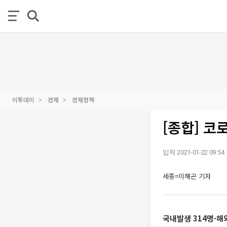
이투데이
경제
경제정책
[종합] 코
입력 2021-01-22 09:54
세종=이해곤 기자
국내발생 314명·해