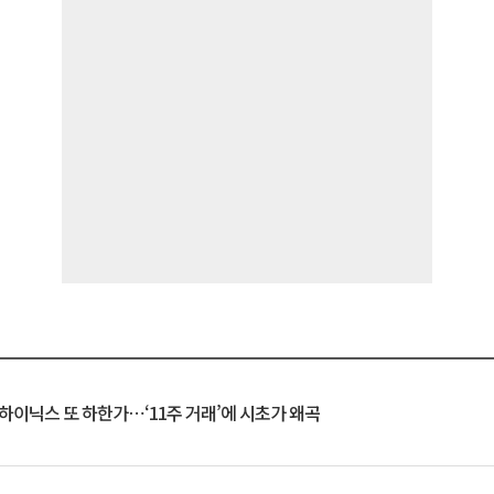
K하이닉스 또 하한가⋯‘11주 거래’에 시초가 왜곡