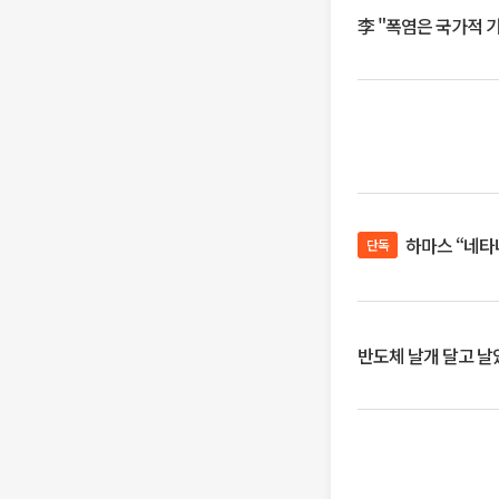
李 "폭염은 국가적 
하마스 “네타
단독
반도체 날개 달고 날