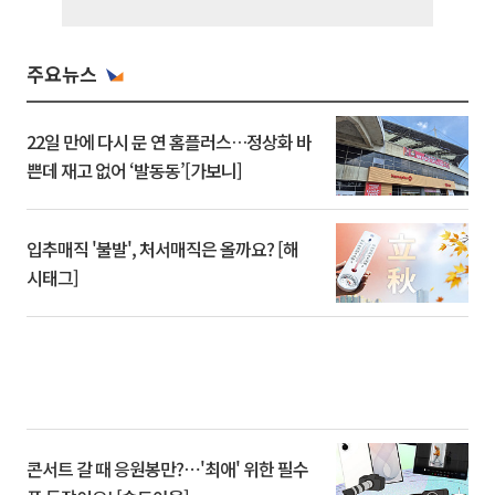
주요뉴스
22일 만에 다시 문 연 홈플러스…정상화 바
쁜데 재고 없어 ‘발동동’[가보니]
입추매직 '불발', 처서매직은 올까요? [해
시태그]
콘서트 갈 때 응원봉만?⋯'최애' 위한 필수