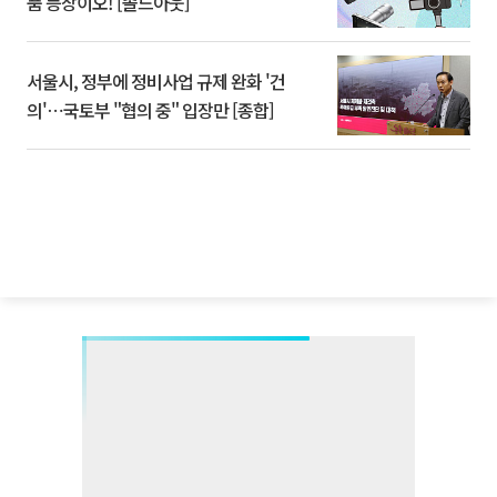
품 등장이오! [솔드아웃]
서울시, 정부에 정비사업 규제 완화 '건
의'⋯국토부 "협의 중" 입장만 [종합]