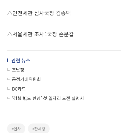
△인천세관 심사국장 김종덕
△서울세관 조사1국장 손문갑
관련 뉴스
조달청
공정거래위원회
BC카드
‘경험 無도 환영’ 첫 일자리 도전 설명서
#인사
#관세청