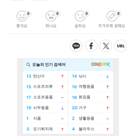
0
0
0
0
좋아요
화나요
슬퍼요
추가취재 원해요