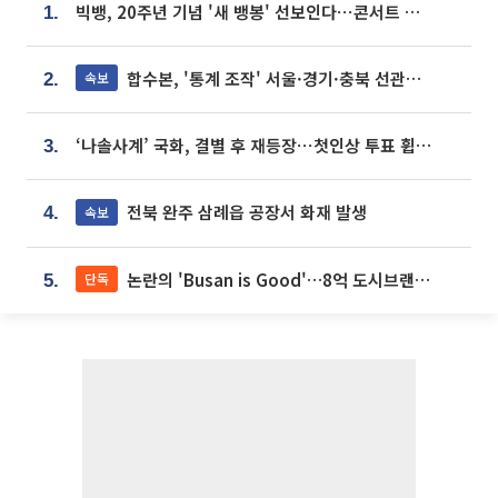
빅뱅, 20주년 기념 '새 뱅봉' 선보인다⋯콘서트 앞두고 팝업 개최
1.
합수본, '통계 조작' 서울·경기·충북 선관위 등 추가 압수수색
속보
2.
‘나솔사계’ 국화, 결별 후 재등장⋯첫인상 투표 휩쓸고 ‘인기녀’ 등극
3.
전북 완주 삼례읍 공장서 화재 발생
속보
4.
논란의 'Busan is Good'…8억 도시브랜드, 용산 대통령실 CI 업체가 수행
단독
5.