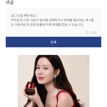
댓글
0 / 300