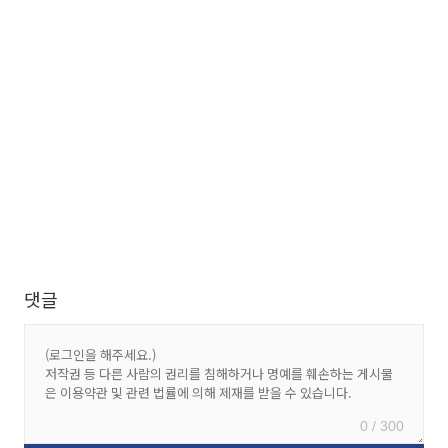
댓글
0 / 300