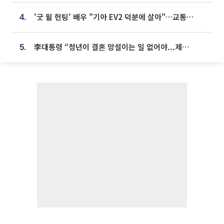
'굿 윌 헌팅' 배우 "기아 EV2 덕분에 살아"…교통사고 후 안전성 극찬
4.
李대통령 “청년이 결혼 망설이는 일 없어야...제도상 불이익 조사”
5.