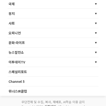
국제
정치
사회
오피니언
문화·라이프
뉴스발전소
이투데이TV
스페셜리포트
Channel 5
위너스IR클럽
무단전재 및 수집, 복사, 재배포, AI학습 이용 금지