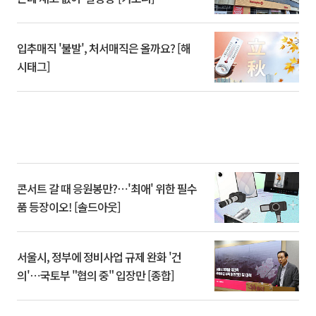
입추매직 '불발', 처서매직은 올까요? [해
시태그]
콘서트 갈 때 응원봉만?⋯'최애' 위한 필수
품 등장이오! [솔드아웃]
서울시, 정부에 정비사업 규제 완화 '건
의'⋯국토부 "협의 중" 입장만 [종합]