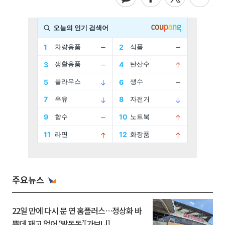
주요뉴스
22일 만에 다시 문 연 홈플러스…정상화 바
쁜데 재고 없어 ‘발동동’[가보니]