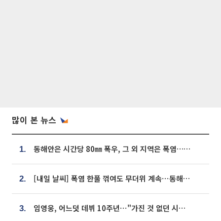
많이 본 뉴스
동해안은 시간당 80㎜ 폭우, 그 외 지역은 폭염…‘극과 극 날씨’
1.
[내일 날씨] 폭염 한풀 꺾여도 무더위 계속⋯동해안 이틀 연속 비
2.
임영웅, 어느덧 데뷔 10주년⋯"가진 것 없던 시절, 내 앞엔 20명의 팬뿐"
3.