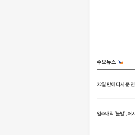
주요뉴스
22일 만에 다시 문 
입추매직 '불발', 처