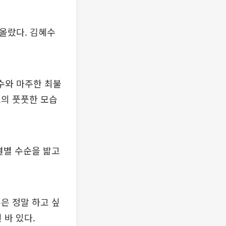
 올랐다. 김혜수
수와 마주한 최불
그의 풋풋한 모습
결별 수순을 밟고
은 정말 하고 싶
 바 있다.