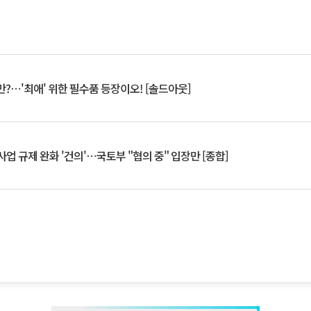
?⋯'최애' 위한 필수품 등장이오! [솔드아웃]
업 규제 완화 '건의'⋯국토부 "협의 중" 입장만 [종합]