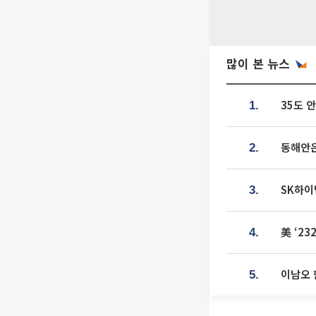
많이 본 뉴스
35도 
1.
동해안은
2.
SK하이
3.
美 ‘2
4.
이남오 
5.