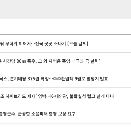
안팎 무더위 이어져…전국 곳곳 소나기 [오늘 날씨]
 시간당 80㎜ 폭우, 그 외 지역은 폭염…‘극과 극 날씨’
닉스, 분기배당 375원 확정…주주환원책 9월로 앞당겨 발표
32조 하이브리드 제재’ 임박…K-태양광, 불확실성 털고 날개 다나
함평군수, 군공항 소음피해 함평 보상 요구