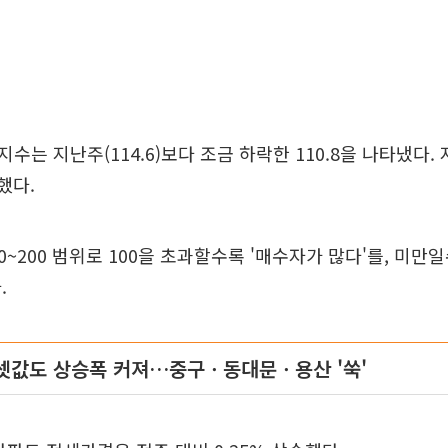
수는 지난주(114.6)보다 조금 하락한 110.8을 나타냈다.
록했다.
~200 범위로 100을 초과할수록 '매수자가 많다'를, 미만
.
셋값도 상승폭 커져…중구ㆍ동대문ㆍ용산 '쑥'