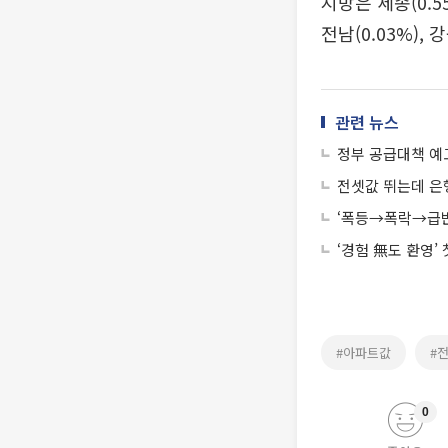
지방은 세종(0.55%
전남(0.03%), 
관련 뉴스
정부 공급대책 예고
전셋값 뛰는데 은
‘폭등→폭락→급반
‘경험 無도 환영’
#아파트값
#
0