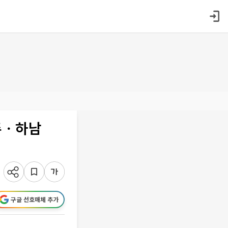
주ㆍ하남
구글 선호매체 추가