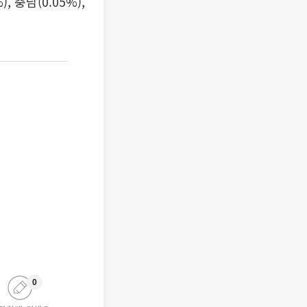
), 충남(0.05%),
0