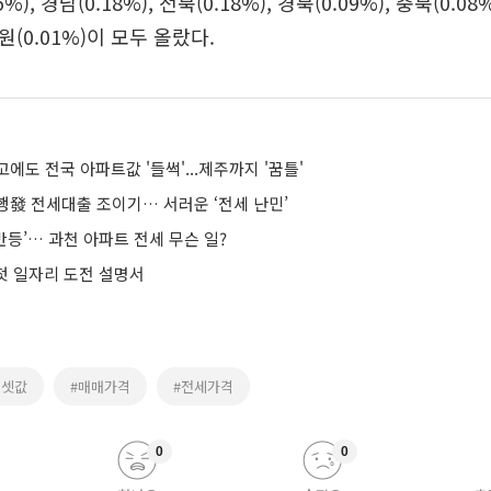
), 경남(0.18%), 전북(0.18%), 경북(0.09%), 충북(0.08%
강원(0.01%)이 모두 올랐다.
에도 전국 아파트값 '들썩'...제주까지 '꿈틀'
행發 전세대출 조이기… 서러운 ‘전세 난민’
등’… 과천 아파트 전세 무슨 일?
 첫 일자리 도전 설명서
전셋값
#매매가격
#전세가격
0
0