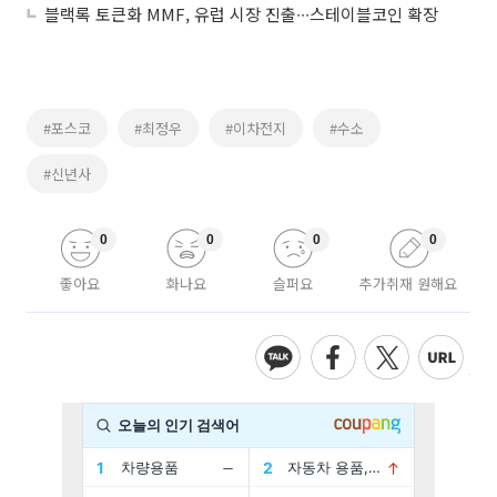
블랙록 토큰화 MMF, 유럽 시장 진출∙∙∙스테이블코인 확장
#포스코
#최정우
#이차전지
#수소
#신년사
0
0
0
0
좋아요
화나요
슬퍼요
추가취재 원해요