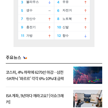
주요뉴스
코스피, 4% 하락에 6270선 마감…삼전
·SK하닉 '와르르' 각각 6%·10%대 급락
ISA 계좌, 5년마다 깨라고요? [이슈크래
커]