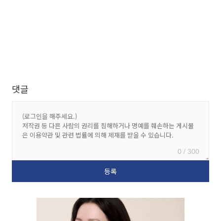
댓글
0 / 300