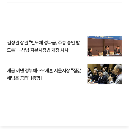
김정관 장관 “반도체 성과급, 주총 승인 받
도록”…상법·자본시장법 개정 시사
세금 꺼낸 정부에…오세훈 서울시장 “집값
해법은 공급” [종합]