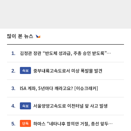
많이 본 뉴스
김정관 장관 “반도체 성과급, 주총 승인 받도록”…상법·자본시장법 개정 시사
1.
중부내륙고속도로서 미상 폭발물 발견
속보
2.
ISA 계좌, 5년마다 깨라고요? [이슈크래커]
3.
서울양양고속도로 이천터널 앞 사고 발생
속보
4.
하마스 “네타냐후 합의안 거절, 총선 앞두고 시간 끌기”
단독
5.