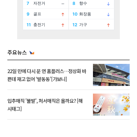
주요뉴스
22일 만에 다시 문 연 홈플러스…정상화 바
쁜데 재고 없어 ‘발동동’[가보니]
입추매직 '불발', 처서매직은 올까요? [해
시태그]