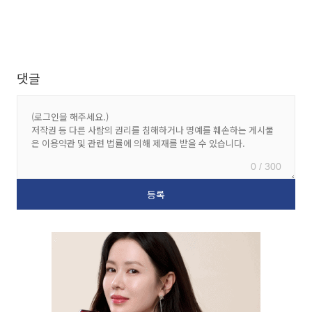
댓글
0 / 300