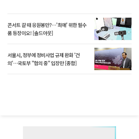
콘서트 갈 때 응원봉만?⋯'최애' 위한 필수
품 등장이오! [솔드아웃]
서울시, 정부에 정비사업 규제 완화 '건
의'⋯국토부 "협의 중" 입장만 [종합]