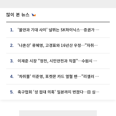
많이 본 뉴스
'불안과 기대 사이' 널뛰는 SK하이닉스…증권가 "HBM4·LTA 기반 펀터멘털 견고"
1.
'나혼산' 류혜영, 고경표와 16년산 우정…"자취방서 부모님과 마주쳐"
2.
이재준 시장 "정전, 시민안전과 직결"…수원시 비상대응체계 가동
3.
'차쥐뿔' 이준영, 포켓몬 카드 열혈 팬⋯"리셀러 처단할 것"
4.
축구협회 '성 접대 의혹' 일본까지 번졌다…日 심판 실명 공개
5.