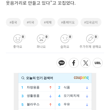
웃음거리로 만들고 있다”고 꼬집었다.
#중국
#미국
#제재
#폼페이오
#입국금지
0
0
0
0
좋아요
화나요
슬퍼요
추가취재 원해요