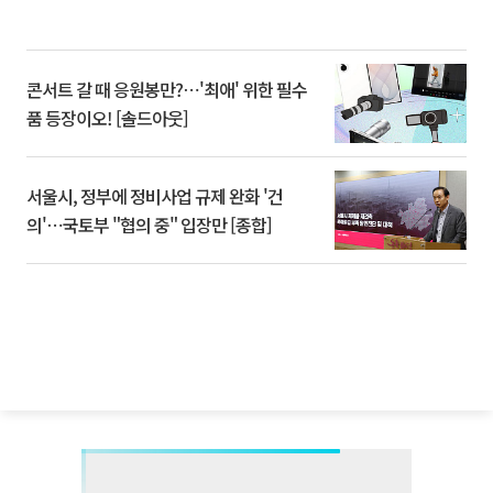
콘서트 갈 때 응원봉만?⋯'최애' 위한 필수
품 등장이오! [솔드아웃]
서울시, 정부에 정비사업 규제 완화 '건
의'⋯국토부 "협의 중" 입장만 [종합]