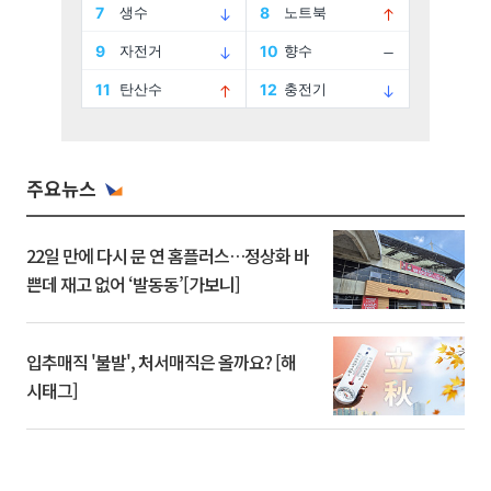
주요뉴스
22일 만에 다시 문 연 홈플러스…정상화 바
쁜데 재고 없어 ‘발동동’[가보니]
입추매직 '불발', 처서매직은 올까요? [해
시태그]