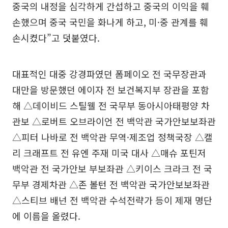
중국의 내정을 심각하게 간섭하고 중국의 이익을 훼
손했으며 중국 국민을 화나게 하고, 미·중 관계를 훼
손시켰다”고 덧붙였다.
대표적인 대중 강경파였던 폼페이오 전 국무장관과
대만을 방문했던 에이자 전 보건복지부 장관을 포함
해 △데이비드 스틸웰 전 국무부 동아시아태평양 차
관보 △로버트 오브라이언 전 백악관 국가안보보좌관
△피터 나바로 전 백악관 무역·제조업 정책국장 △캘
리 크래프트 전 유엔 주재 미국 대사 △매슈 포틴저
백악관 전 국가안보 부보좌관 △키이스 크라크 전 국
무부 경제차관 △존 볼턴 전 백악관 국가안보보좌관
△스티브 배넌 전 백악관 수석전략가 등이 제재 명단
에 이름을 올렸다.