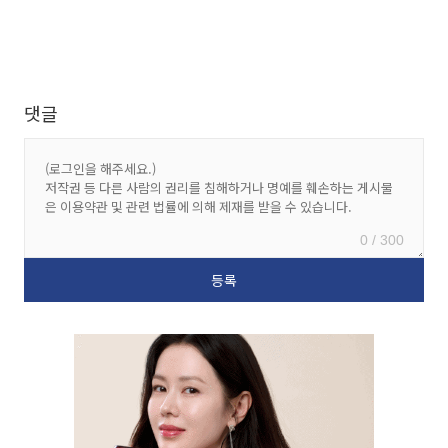
댓글
0 / 300