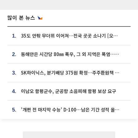
많이 본 뉴스
35도 안팎 무더위 이어져…전국 곳곳 소나기 [오늘 날씨]
1.
동해안은 시간당 80㎜ 폭우, 그 외 지역은 폭염…‘극과 극 날씨’
2.
SK하이닉스, 분기배당 375원 확정…주주환원책 9월로 앞당겨 발표
3.
이남오 함평군수, 군공항 소음피해 함평 보상 요구
4.
'개편 전 마지막 수능' D-100⋯남은 기간 성적 올릴 전략은
5.