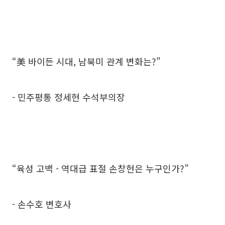
“美 바이든 시대, 남북미 관계 변화는?”
- 민주평통 정세현 수석부의장
“육성 고백 - 역대급 표절 손창현은 누구인가?”
- 손수호 변호사