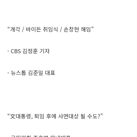
“개각 / 바이든 취임식 / 손창현 해임”
- CBS 김정훈 기자
- 뉴스톱 김준일 대표
“文대통령, 퇴임 후에 사면대상 될 수도?”