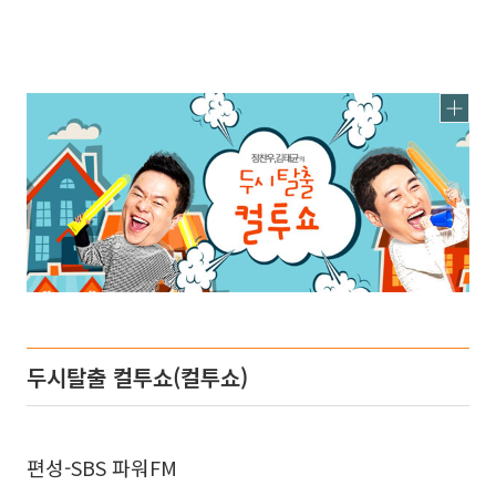
두시탈출 컬투쇼(컬투쇼)
편성-SBS 파워FM