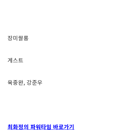
장미쌀롱
게스트
육중완, 강준우
최화정의 파워타임 바로가기