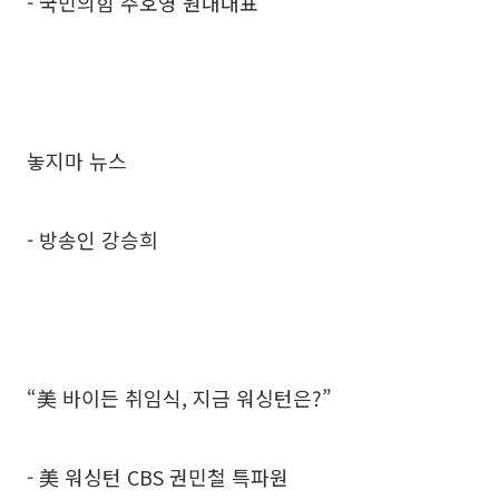
- 국민의힘 주호영 원내대표
놓지마 뉴스
- 방송인 강승희
“美 바이든 취임식, 지금 워싱턴은?”
- 美 워싱턴 CBS 권민철 특파원