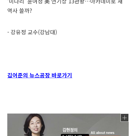
‘미나리’ 윤여정 美 연기상 13관왕…아카데미로 새
역사 쓸까?
- 강유정 교수(강남대)
김어준의 뉴스공장 바로가기