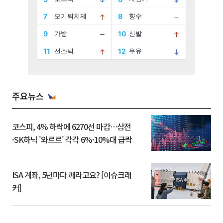
주요뉴스
코스피, 4% 하락에 6270선 마감…삼전
·SK하닉 '와르르' 각각 6%·10%대 급락
ISA 계좌, 5년마다 깨라고요? [이슈크래
커]