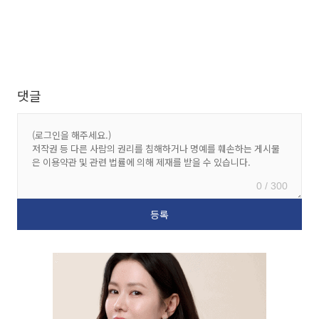
댓글
0 / 300