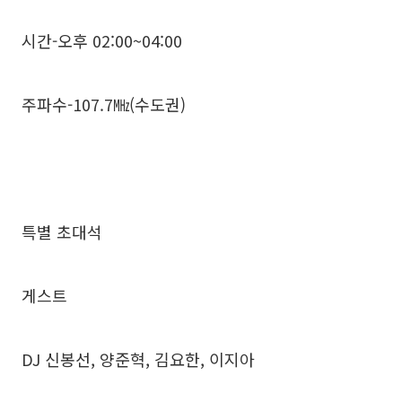
시간-오후 02:00~04:00
주파수-107.7㎒(수도권)
특별 초대석
게스트
DJ 신봉선, 양준혁, 김요한, 이지아