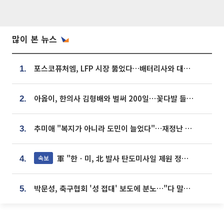
많이 본 뉴스
포스코퓨처엠, LFP 시장 뚫었다…배터리사와 대규모 장기 공급 합의
1.
아옳이, 한의사 김형배와 벌써 200일⋯꽃다발 들고 "프러포즈 아냐"
2.
추미애 "복지가 아니라 도민이 늘었다"…재정난 책임론 정면돌파
3.
軍 "한ㆍ미, 北 발사 탄도미사일 제원 정밀분석 중"
속보
4.
박문성, 축구협회 '성 접대' 보도에 분노…"다 말아먹으려고 작정했나"
5.