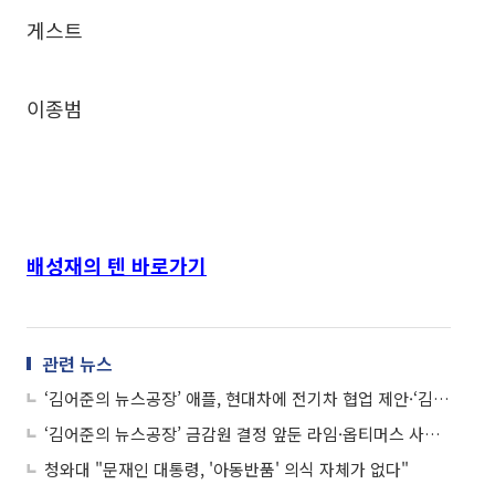
게스트
이종범
배성재의 텐 바로가기
관련 뉴스
‘김어준의 뉴스공장’ 애플, 현대차에 전기차 협업 제안·‘김현정의 뉴스쇼’ BTJ열방센터 근처도 안갔는데 방문자 목록에 내가?·‘철파엠’ 이승국, 정상근, 타일러, 권진영 ·‘컬투쇼’ 박성광, 빽가 外
‘김어준의 뉴스공장’ 금감원 결정 앞둔 라임·옵티머스 사태·‘김현정의 뉴스쇼’ 이재용, 왜 법정구속 됐을까?·‘철파엠’ 임선규, 정상근, 타일러, 황보·‘컬투쇼’ 유노윤호, 한해 外
청와대 "문재인 대통령, '아동반품' 의식 자체가 없다"