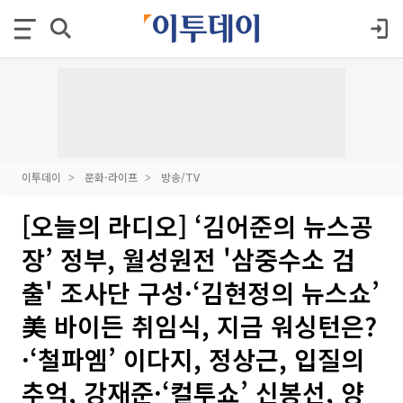
이투데이
문화·라이프
방송/TV
[오늘의 라디오] ‘김어준의 뉴스공
장’ 정부, 월성원전 '삼중수소 검
출' 조사단 구성·‘김현정의 뉴스쇼’
美 바이든 취임식, 지금 워싱턴은?
·‘철파엠’ 이다지, 정상근, 입질의
추억, 강재준·‘컬투쇼’ 신봉선, 양