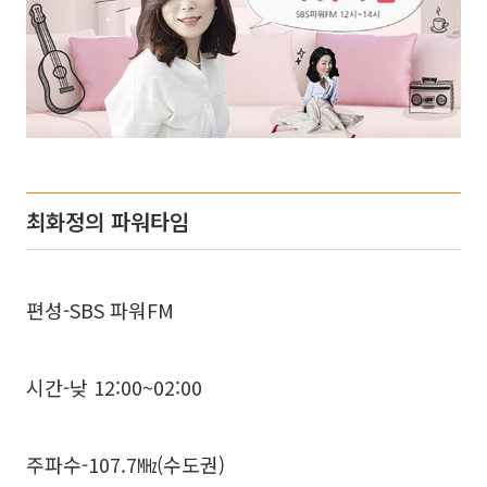
최화정의 파워타임
편성-SBS 파워FM
시간-낮 12:00~02:00
주파수-107.7㎒(수도권)