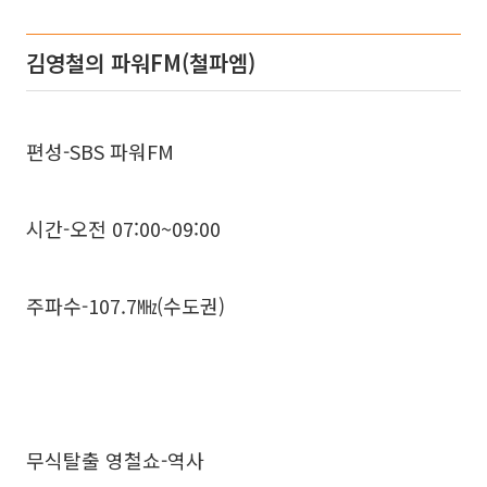
김영철의 파워FM(철파엠)
편성-SBS 파워FM
시간-오전 07:00~09:00
주파수-107.7㎒(수도권)
무식탈출 영철쇼-역사