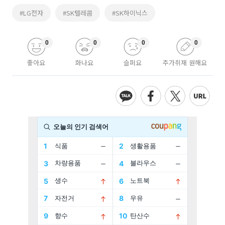
#LG전자
#SK텔레콤
#SK하이닉스
0
0
0
0
좋아요
화나요
슬퍼요
추가취재 원해요