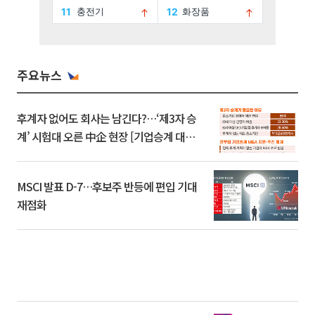
주요뉴스
후계자 없어도 회사는 남긴다?…‘제3자 승
계’ 시험대 오른 中企 현장 [기업승계 대전
환]
MSCI 발표 D-7…후보주 반등에 편입 기대
재점화