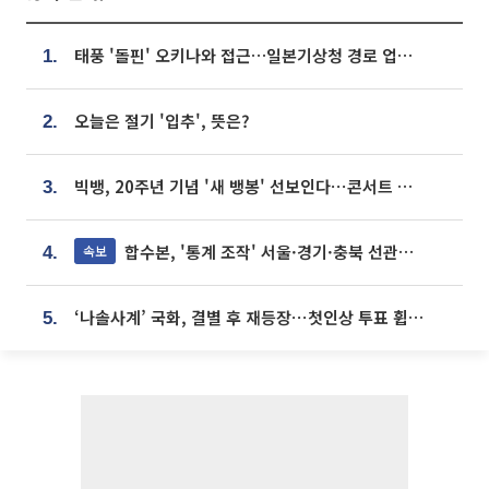
태풍 '돌핀' 오키나와 접근…일본기상청 경로 업데이트
1.
오늘은 절기 '입추', 뜻은?
2.
빅뱅, 20주년 기념 '새 뱅봉' 선보인다⋯콘서트 앞두고 팝업 개최
3.
합수본, '통계 조작' 서울·경기·충북 선관위 등 추가 압수수색
속보
4.
‘나솔사계’ 국화, 결별 후 재등장⋯첫인상 투표 휩쓸고 ‘인기녀’ 등극
5.