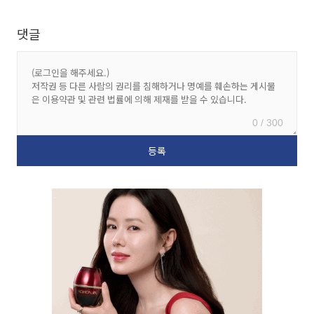
댓글
0 / 300