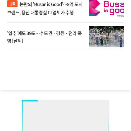
논란의 'Busan is Good'…8억 도시
단독
브랜드, 용산 대통령실 CI 업체가 수행
'입추'에도 39도⋯수도권ㆍ강원ㆍ전라 폭
염 [날씨]