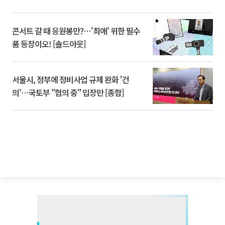
콘서트 갈 때 응원봉만?⋯'최애' 위한 필수
품 등장이오! [솔드아웃]
서울시, 정부에 정비사업 규제 완화 '건
의'⋯국토부 "협의 중" 입장만 [종합]