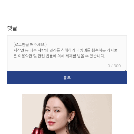
댓글
0 / 300