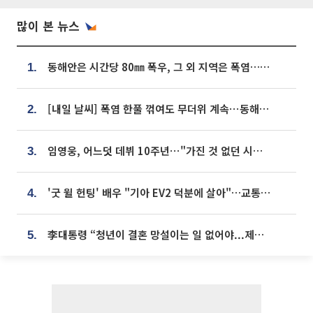
많이 본 뉴스
동해안은 시간당 80㎜ 폭우, 그 외 지역은 폭염…‘극과 극 날씨’
1.
[내일 날씨] 폭염 한풀 꺾여도 무더위 계속⋯동해안 이틀 연속 비
2.
임영웅, 어느덧 데뷔 10주년⋯"가진 것 없던 시절, 내 앞엔 20명의 팬뿐"
3.
'굿 윌 헌팅' 배우 "기아 EV2 덕분에 살아"…교통사고 후 안전성 극찬
4.
李대통령 “청년이 결혼 망설이는 일 없어야...제도상 불이익 조사”
5.