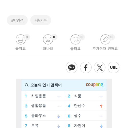
#박영선
#중기부
0
0
0
0
좋아요
화나요
슬퍼요
추가취재 원해요