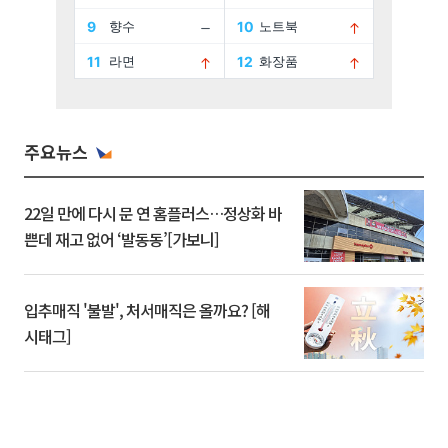
주요뉴스
22일 만에 다시 문 연 홈플러스…정상화 바
쁜데 재고 없어 ‘발동동’[가보니]
입추매직 '불발', 처서매직은 올까요? [해
시태그]