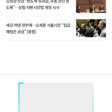
김정관 장관 “반도체 성과급, 주총 승인 받
도록”…상법·자본시장법 개정 시사
세금 꺼낸 정부에…오세훈 서울시장 “집값
해법은 공급” [종합]