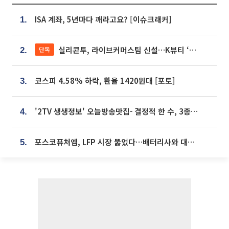
ISA 계좌, 5년마다 깨라고요? [이슈크래커]
1.
실리콘투, 라이브커머스팀 신설…K뷰티 ‘글로벌 판매망’ 확대[K뷰티 라방戰]
단독
2.
코스피 4.58% 하락, 환율 1420원대 [포토]
3.
'2TV 생생정보' 오늘방송맛집- 결정적 한 수, 3종 메밀면! 메밀 소바 맛집 '의○○○○'
4.
포스코퓨처엠, LFP 시장 뚫었다…배터리사와 대규모 장기 공급 합의
5.