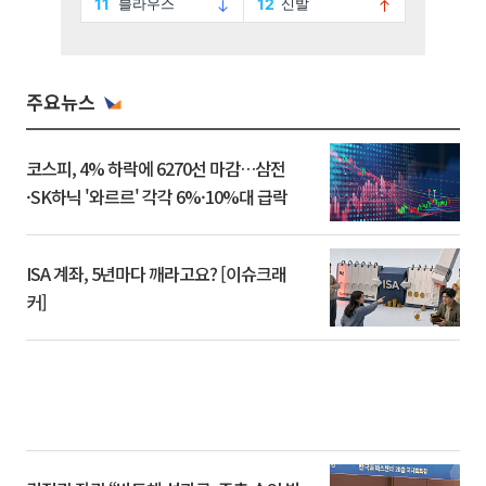
주요뉴스
코스피, 4% 하락에 6270선 마감…삼전
·SK하닉 '와르르' 각각 6%·10%대 급락
ISA 계좌, 5년마다 깨라고요? [이슈크래
커]