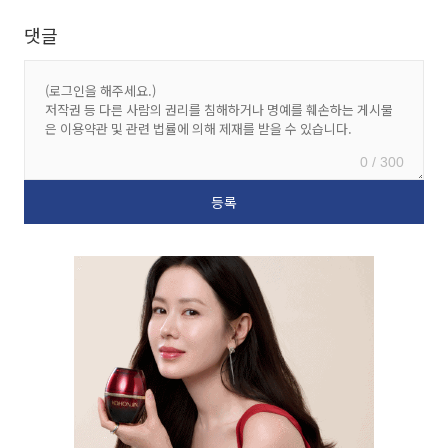
댓글
0 / 300