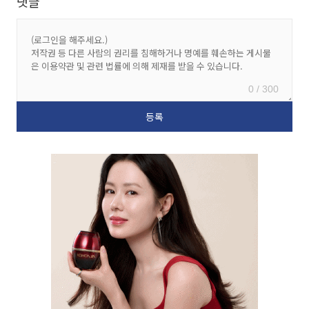
댓글
0 / 300