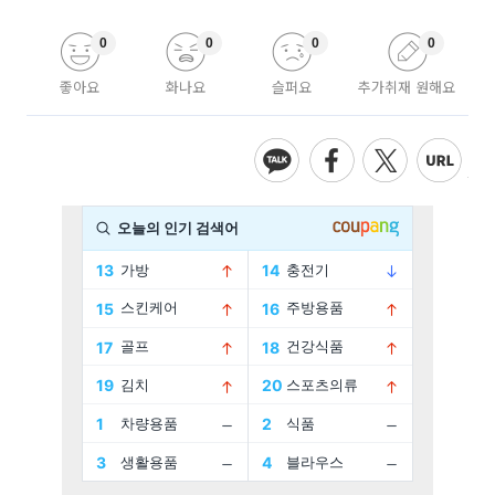
0
0
0
0
좋아요
화나요
슬퍼요
추가취재 원해요