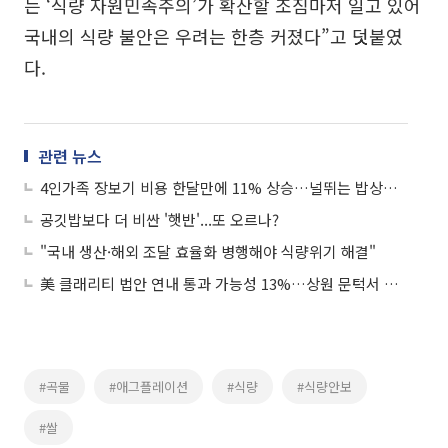
는 ‘식량 자원민족주의’가 확산할 조짐마저 일고 있어
국내의 식량 불안은 우려는 한층 커졌다”고 덧붙였
다.
관련 뉴스
4인가족 장보기 비용 한달만에 11% 상승…널뛰는 밥상물가
공깃밥보다 더 비싼 '햇반'...또 오르나?
"국내 생산·해외 조달 효율화 병행해야 식량위기 해결"
美 클래리티 법안 연내 통과 가능성 13%…상원 문턱서 제동
#곡물
#애그플레이션
#식량
#식량안보
#쌀