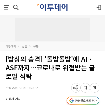
이투데이
산업
유통
[밥상의 습격] '돌밥돌밥'에 AIㆍ
ASF까지…코로나로 위협받는 글
로벌 식탁
수정 2021-01-21 18:22
김혜지 기자
구글 선호매체 추가