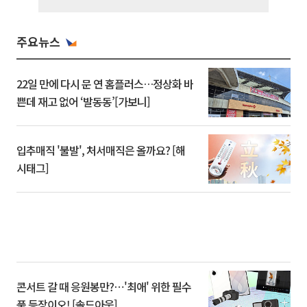
주요뉴스
22일 만에 다시 문 연 홈플러스…정상화 바
쁜데 재고 없어 ‘발동동’[가보니]
입추매직 '불발', 처서매직은 올까요? [해
시태그]
콘서트 갈 때 응원봉만?⋯'최애' 위한 필수
품 등장이오! [솔드아웃]