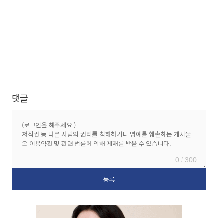
댓글
0 / 300