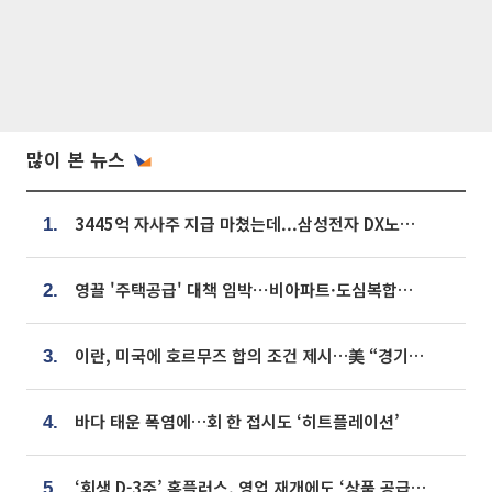
많이 본 뉴스
3445억 자사주 지급 마쳤는데...삼성전자 DX노조, 뒤늦은 '떼쓰기 집회'
1.
영끌 '주택공급' 대책 임박⋯비아파트·도심복합까지 총동원
2.
이란, 미국에 호르무즈 합의 조건 제시…美 “경기 아직 안 끝나” [종합]
3.
바다 태운 폭염에…회 한 접시도 ‘히트플레이션’
4.
‘회생 D-3주’ 홈플러스, 영업 재개에도 ‘상품 공급망’ 복구가 생존 관건
5.