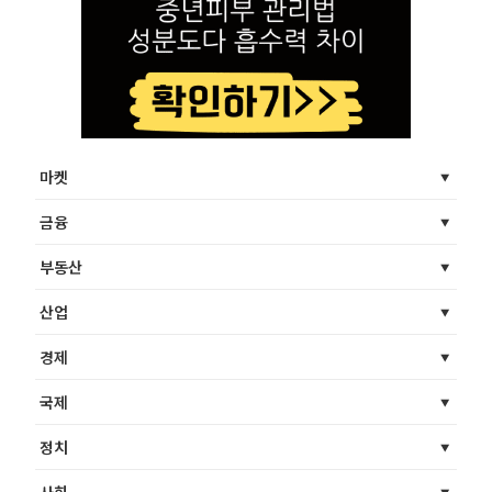
마켓
금융
부동산
산업
경제
국제
정치