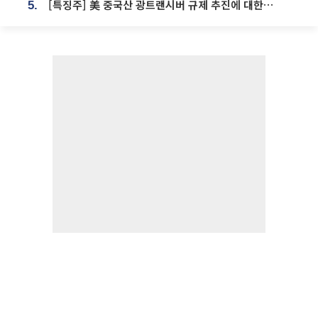
[특징주] 美 중국산 광트랜시버 규제 추진에 대한광통신 등 광통신株 강세
5.