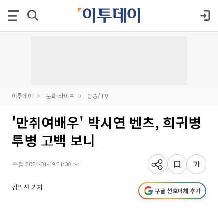
이투데이
문화·라이프
방송/TV
'만취여배우' 박시연 벤츠, 희귀병
투병 고백 보니
수정 2021-01-19 21:08
김일선 기자
구글 선호매체 추가