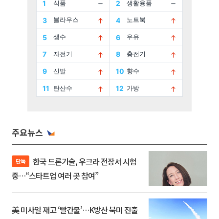
주요뉴스
한국 드론기술, 우크라 전장서 시험
단독
중…“스타트업 여러 곳 참여”
美 미사일 재고 ‘빨간불’…K방산 북미 진출