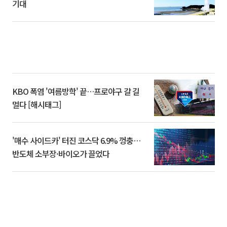
기대
KBO 폭염 '여름방학' 끝…프로야구 갈 길
멀다 [해시태그]
'매수 사이드카' 터진 코스닥 6.9% 껑충…
반도체 소부장·바이오가 끌었다