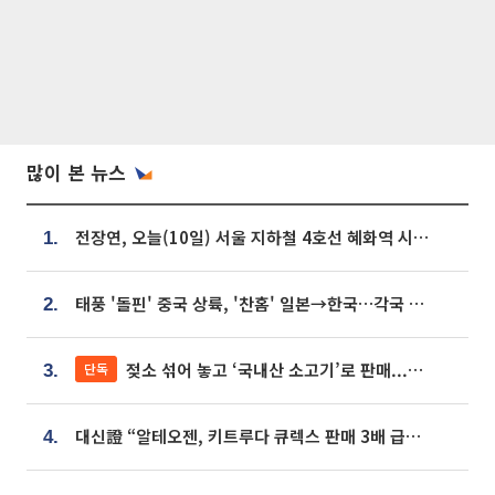
많이 본 뉴스
전장연, 오늘(10일) 서울 지하철 4호선 혜화역 시위…1호선 용산역 무정차
1.
태풍 '돌핀' 중국 상륙, '찬홈' 일본→한국…각국 기상청 예상 경로는?
2.
젖소 섞어 놓고 ‘국내산 소고기’로 판매...홈쇼핑 표기, 현실과 괴리 어쩌나
단독
3.
대신證 “알테오젠, 키트루다 큐렉스 판매 3배 급증…목표가 41만원 상향”
4.