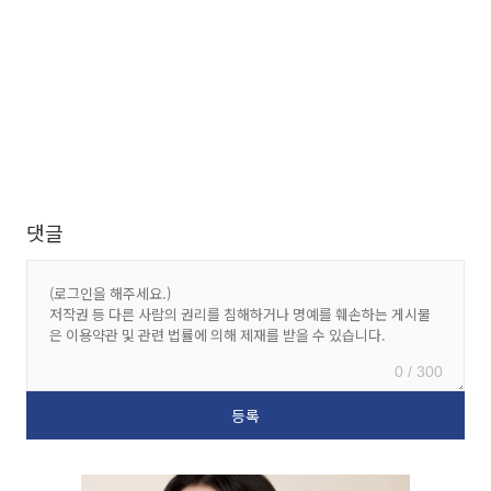
댓글
0 / 300