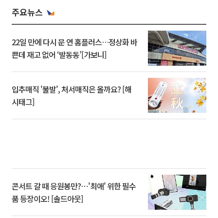
주요뉴스
22일 만에 다시 문 연 홈플러스…정상화 바
쁜데 재고 없어 ‘발동동’[가보니]
입추매직 '불발', 처서매직은 올까요? [해
시태그]
콘서트 갈 때 응원봉만?⋯'최애' 위한 필수
품 등장이오! [솔드아웃]