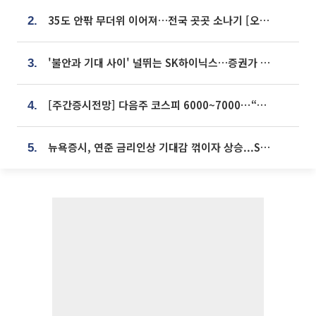
35도 안팎 무더위 이어져…전국 곳곳 소나기 [오늘 날씨]
2.
'불안과 기대 사이' 널뛰는 SK하이닉스…증권가 "HBM4·LTA 기반 펀터멘털 견고"
3.
[주간증시전망] 다음주 코스피 6000~7000⋯“外人 수급은 정책이 변수”
4.
뉴욕증시, 연준 금리인상 기대감 꺾이자 상승...S&P500 사상 최고치 [종합]
5.