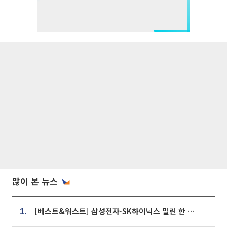
많이 본 뉴스
[베스트&워스트] 삼성전자·SK하이닉스 밀린 한 주…상상인증권은 85% 급등
1.