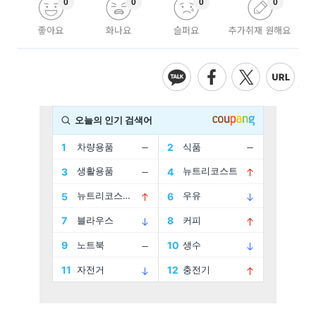
0
0
0
0
좋아요
화나요
슬퍼요
추가취재 원해요