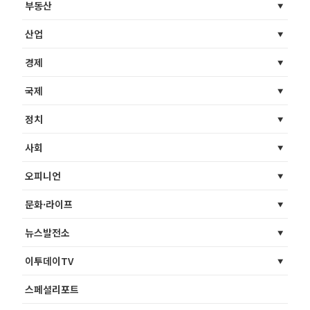
부동산
산업
경제
국제
정치
사회
오피니언
문화·라이프
뉴스발전소
이투데이TV
스페셜리포트