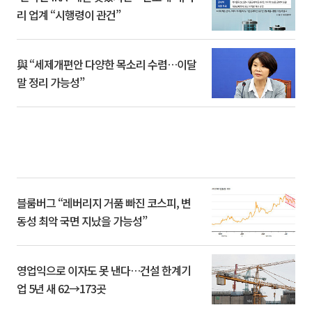
리 업계 “시행령이 관건”
與 “세제개편안 다양한 목소리 수렴…이달
말 정리 가능성”
블룸버그 “레버리지 거품 빠진 코스피, 변
동성 최악 국면 지났을 가능성”
영업익으로 이자도 못 낸다…건설 한계기
업 5년 새 62→173곳