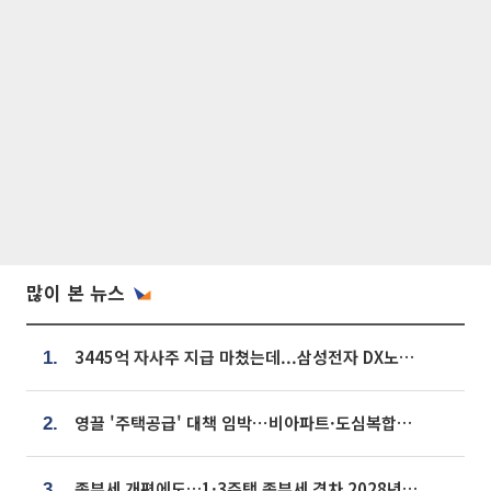
많이 본 뉴스
3445억 자사주 지급 마쳤는데...삼성전자 DX노조, 뒤늦은 '떼쓰기 집회'
1.
영끌 '주택공급' 대책 임박⋯비아파트·도심복합까지 총동원
2.
종부세 개편에도…1·3주택 종부세 격차 2028년부터 확대
3.