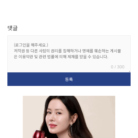
댓글
0 / 300