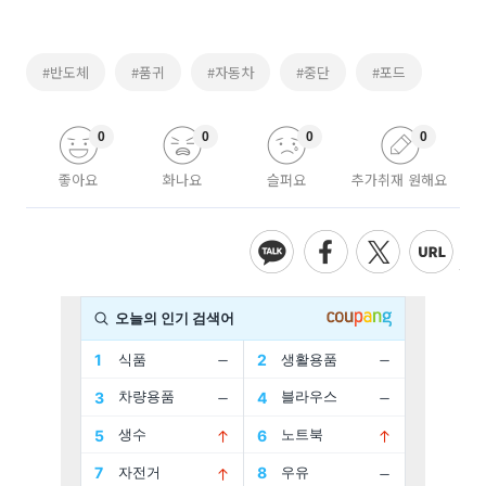
#반도체
#품귀
#자동차
#중단
#포드
0
0
0
0
좋아요
화나요
슬퍼요
추가취재 원해요