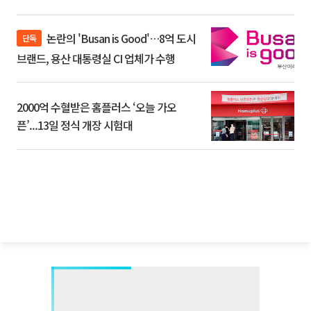
논란의 'Busan is Good'…8억 도시
단독
브랜드, 용산 대통령실 CI 업체가 수행
2000억 수혈받은 홈플러스 ‘오늘 가오
픈’...13일 정식 개장 시험대