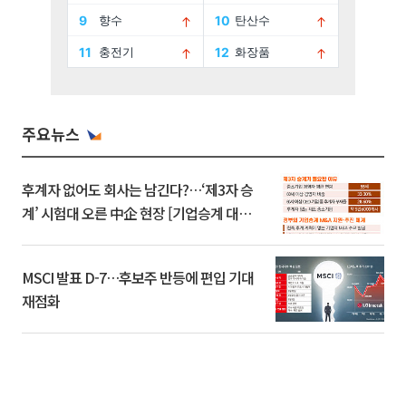
주요뉴스
후계자 없어도 회사는 남긴다?…‘제3자 승
계’ 시험대 오른 中企 현장 [기업승계 대전
환]
MSCI 발표 D-7…후보주 반등에 편입 기대
재점화