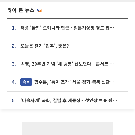
많이 본 뉴스
태풍 '돌핀' 오키나와 접근…일본기상청 경로 업데이트
1.
오늘은 절기 '입추', 뜻은?
2.
빅뱅, 20주년 기념 '새 뱅봉' 선보인다⋯콘서트 앞두고 팝업 개최
3.
합수본, '통계 조작' 서울·경기·충북 선관위 등 추가 압수수색
속보
4.
‘나솔사계’ 국화, 결별 후 재등장⋯첫인상 투표 휩쓸고 ‘인기녀’ 등극
5.