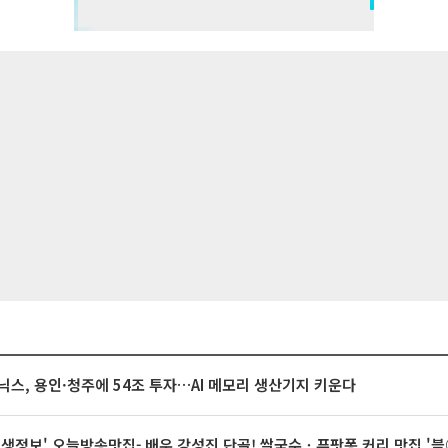
닉스, 용인·청주에 54조 투자…AI 메모리 생산기지 키운다
 생생정보' 오늘방송맛집- 배우 강성진 단골! 쌀국수ㆍ푸팟퐁 커리 맛집 '