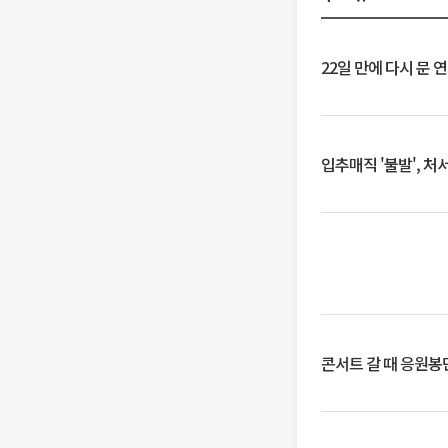
22일 만에 다시 문 
입추매직 '불발', 처
콘서트 갈 때 응원봉만