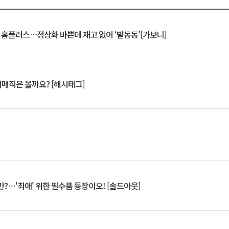
연 홈플러스…정상화 바쁜데 재고 없어 ‘발동동’[가보니]
서매직은 올까요? [해시태그]
?⋯'최애' 위한 필수품 등장이오! [솔드아웃]