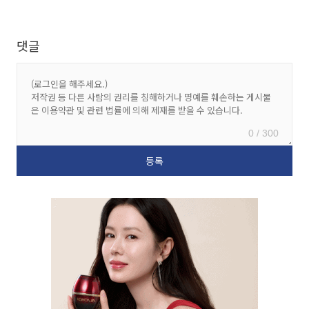
댓글
0 / 300