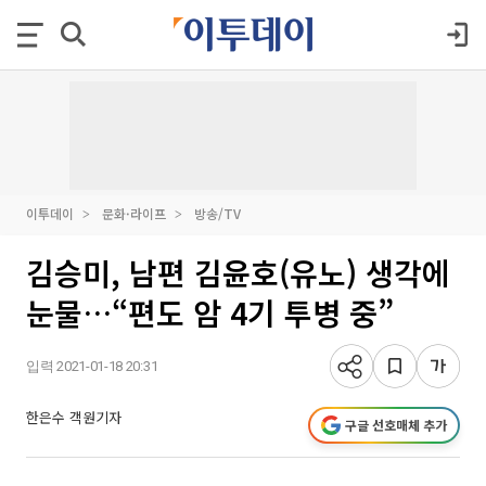
이투데이
문화·라이프
방송/TV
김승미, 남편 김윤호(유노) 생각에
눈물…“편도 암 4기 투병 중”
입력 2021-01-18 20:31
한은수 객원기자
구글 선호매체 추가