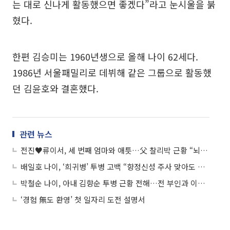
는 대로 신나게 활동했으면 좋겠다”라고 눈시울을 붉
혔다.
한편 김승미는 1960년생으로 올해 나이 62세다.
1986년 서울패밀리로 데뷔해 같은 그룹으로 활동했
던 김윤호와 결혼했다.
관련 뉴스
전진♥류이서, 세 번째 엄마와 애틋…父 찰리박 근황 “뇌졸중 투병 중”
배일호 나이, ‘희귀병’ 투병 고백 “향정신성 주사 맞아도 그대로”
박철순 나이, 아내 김향순 투병 근황 전해…전 부인과 이혼사유는
‘경험 無도 환영’ 첫 일자리 도전 설명서