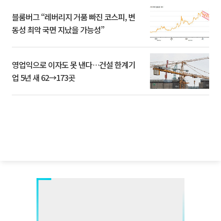
블룸버그 “레버리지 거품 빠진 코스피, 변
동성 최악 국면 지났을 가능성”
영업익으로 이자도 못 낸다…건설 한계기
업 5년 새 62→173곳