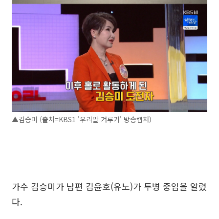
▲김승미 (출처=KBS1 '우리말 겨루기' 방송캡처)
가수 김승미가 남편 김윤호(유노)가 투병 중임을 알렸
다.