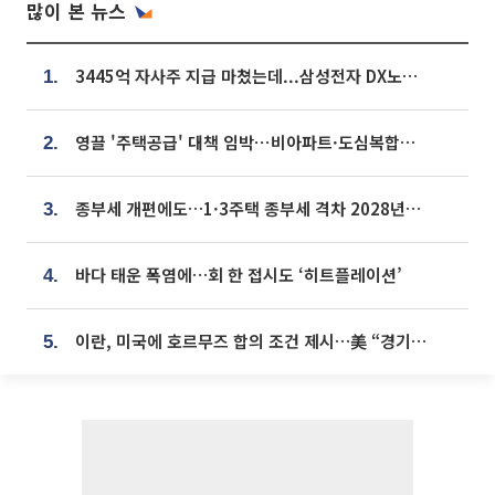
많이 본 뉴스
3445억 자사주 지급 마쳤는데...삼성전자 DX노조, 뒤늦은 '떼쓰기 집회'
1.
영끌 '주택공급' 대책 임박⋯비아파트·도심복합까지 총동원
2.
종부세 개편에도…1·3주택 종부세 격차 2028년부터 확대
3.
바다 태운 폭염에…회 한 접시도 ‘히트플레이션’
4.
이란, 미국에 호르무즈 합의 조건 제시…美 “경기 아직 안 끝나” [종합]
5.