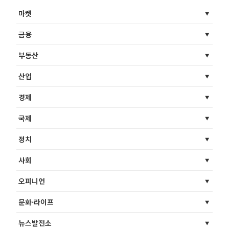
마켓
금융
부동산
산업
경제
국제
정치
사회
오피니언
문화·라이프
뉴스발전소