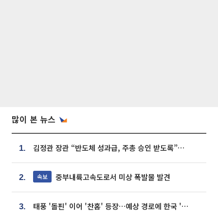
많이 본 뉴스
김정관 장관 “반도체 성과급, 주총 승인 받도록”…상법·자본시장법 개정 시사
1.
중부내륙고속도로서 미상 폭발물 발견
속보
2.
태풍 '돌핀' 이어 '찬홈' 등장…예상 경로에 한국 '한숨'
3.