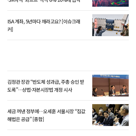
ISA 계좌, 5년마다 깨라고요? [이슈크래
커]
김정관 장관 “반도체 성과급, 주총 승인 받
도록”…상법·자본시장법 개정 시사
세금 꺼낸 정부에…오세훈 서울시장 “집값
해법은 공급” [종합]