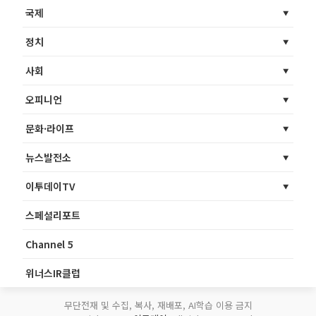
국제
정치
사회
오피니언
문화·라이프
뉴스발전소
이투데이TV
스페셜리포트
Channel 5
위너스IR클럽
무단전재 및 수집, 복사, 재배포, AI학습 이용 금지