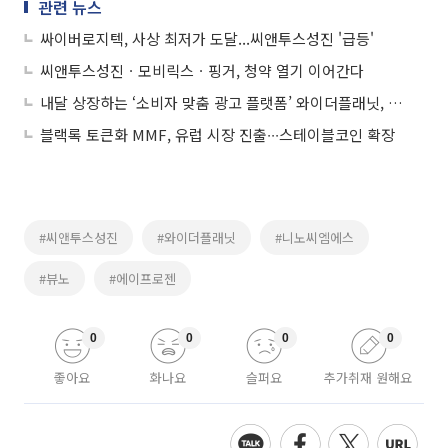
관련 뉴스
싸이버로지텍, 사상 최저가 도달...씨앤투스성진 '급등'
씨앤투스성진ㆍ모비릭스ㆍ핑거, 청약 열기 이어간다
내달 상장하는 ‘소비자 맞춤 광고 플랫폼’ 와이더플래닛, 수익성 개선 기대-유진투자증권
블랙록 토큰화 MMF, 유럽 시장 진출∙∙∙스테이블코인 확장
#씨앤투스성진
#와이더플래닛
#니노씨엠에스
#뷰노
#에이프로젠
0
0
0
0
좋아요
화나요
슬퍼요
추가취재 원해요