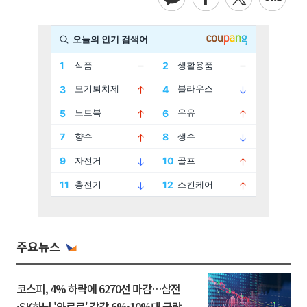
주요뉴스
코스피, 4% 하락에 6270선 마감…삼전
·SK하닉 '와르르' 각각 6%·10%대 급락