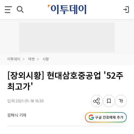
이투데이
마켓
시황
[장외시황] 현대삼호중공업 '52주
최고가'
입력 2021-01-18 16:33
김하늬 기자
구글 선호매체 추가