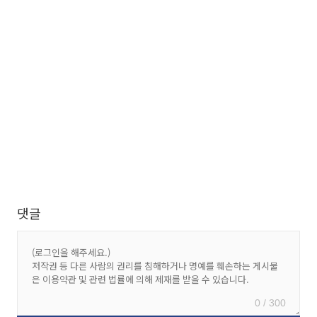
댓글
0 / 300