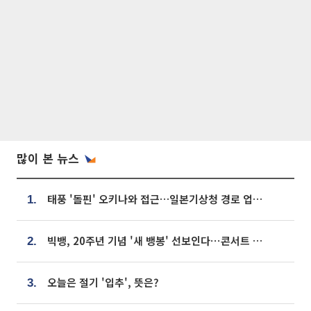
많이 본 뉴스
태풍 '돌핀' 오키나와 접근…일본기상청 경로 업데이트
1.
빅뱅, 20주년 기념 '새 뱅봉' 선보인다⋯콘서트 앞두고 팝업 개최
2.
오늘은 절기 '입추', 뜻은?
3.