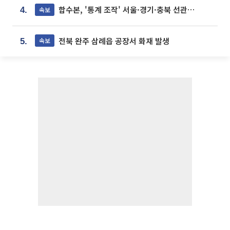
합수본, '통계 조작' 서울·경기·충북 선관위 등 추가 압수수색
속보
4.
전북 완주 삼례읍 공장서 화재 발생
속보
5.