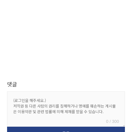
댓글
0 / 300