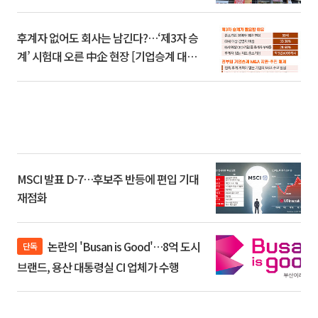
후계자 없어도 회사는 남긴다?…‘제3자 승
계’ 시험대 오른 中企 현장 [기업승계 대전
환]
MSCI 발표 D-7…후보주 반등에 편입 기대
재점화
논란의 'Busan is Good'…8억 도시
단독
브랜드, 용산 대통령실 CI 업체가 수행