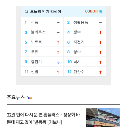
주요뉴스
22일 만에 다시 문 연 홈플러스…정상화 바
쁜데 재고 없어 ‘발동동’[가보니]