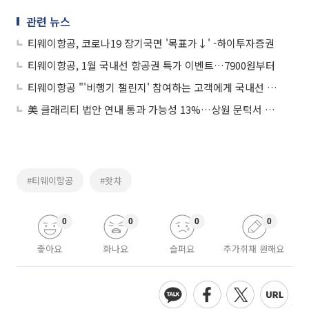
관련 뉴스
티웨이항공, 코로나19 장기국면 '목표가↓' -하이투자증권
티웨이항공, 1월 국내선 항공권 특가 이벤트…7900원부터
티웨이항공 "'비행기 챌린지' 참여하는 고객에게 국내선 왕복항공권 증정"
美 클래리티 법안 연내 통과 가능성 13%…상원 문턱서 제동
#티웨이항공
#왓챠
0
0
0
0
좋아요
화나요
슬퍼요
추가취재 원해요