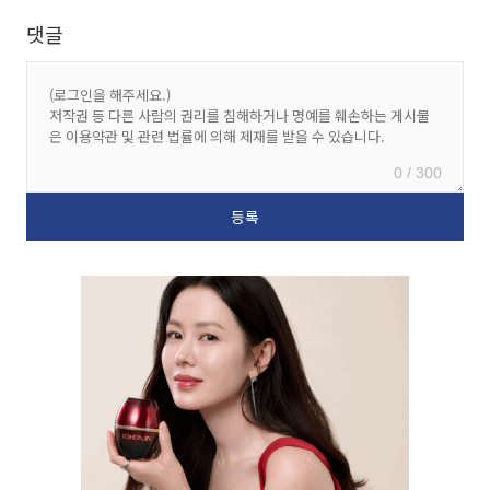
댓글
0 / 300