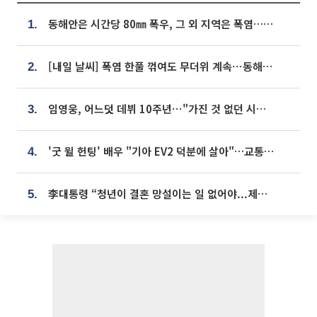
동해안은 시간당 80㎜ 폭우, 그 외 지역은 폭염…‘극과 극 날씨’
1.
[내일 날씨] 폭염 한풀 꺾여도 무더위 계속⋯동해안 이틀 연속 비
2.
임영웅, 어느덧 데뷔 10주년⋯"가진 것 없던 시절, 내 앞엔 20명의 팬뿐"
3.
'굿 윌 헌팅' 배우 "기아 EV2 덕분에 살아"…교통사고 후 안전성 극찬
4.
李대통령 “청년이 결혼 망설이는 일 없어야...제도상 불이익 조사”
5.