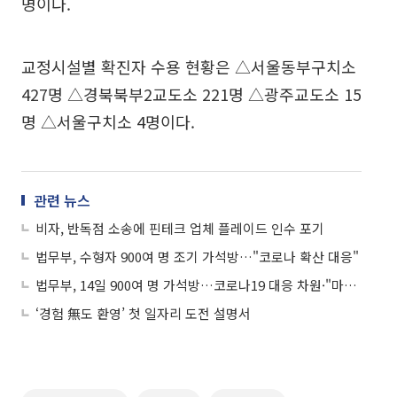
명이다.
교정시설별 확진자 수용 현황은 △서울동부구치소
427명 △경북북부2교도소 221명 △광주교도소 15
명 △서울구치소 4명이다.
관련 뉴스
비자, 반독점 소송에 핀테크 업체 플레이드 인수 포기
법무부, 수형자 900여 명 조기 가석방…"코로나 확산 대응"
법무부, 14일 900여 명 가석방…코로나19 대응 차원·"마스크 써달라"는 버스 기사와 승객 폭행한 60대 구속 外
‘경험 無도 환영’ 첫 일자리 도전 설명서