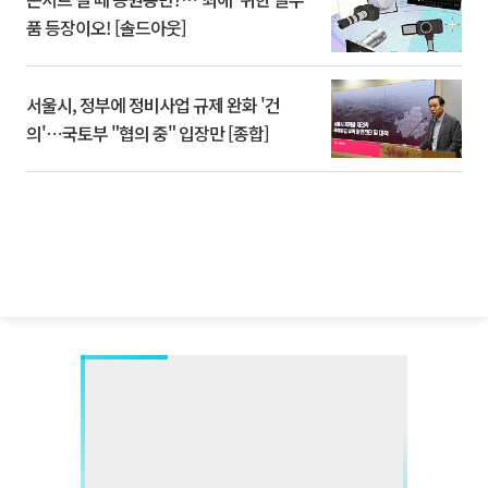
품 등장이오! [솔드아웃]
서울시, 정부에 정비사업 규제 완화 '건
의'⋯국토부 "협의 중" 입장만 [종합]