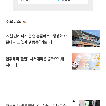
주요뉴스
22일 만에 다시 문 연 홈플러스…정상화 바
쁜데 재고 없어 ‘발동동’[가보니]
입추매직 '불발', 처서매직은 올까요? [해
시태그]
콘서트 갈 때 응원봉만?⋯'최애' 위한 필수