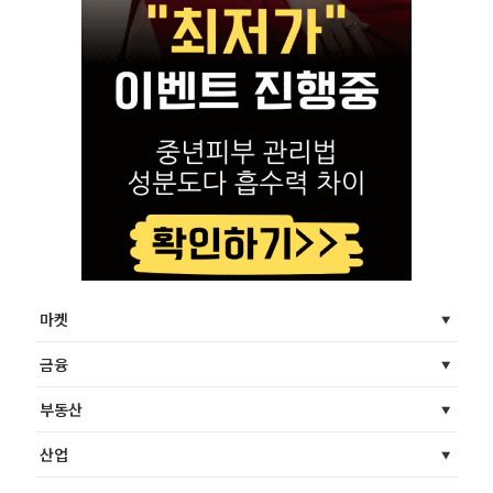
마켓
금융
부동산
산업