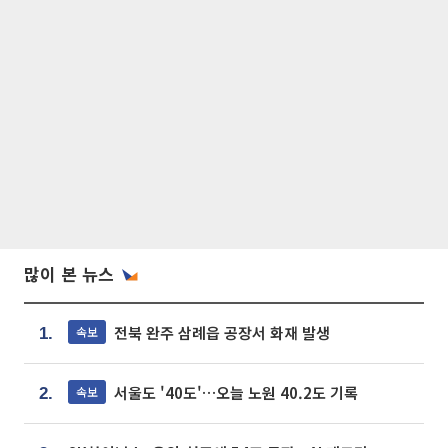
많이 본 뉴스
전북 완주 삼례읍 공장서 화재 발생
속보
1.
서울도 '40도'…오늘 노원 40.2도 기록
속보
2.