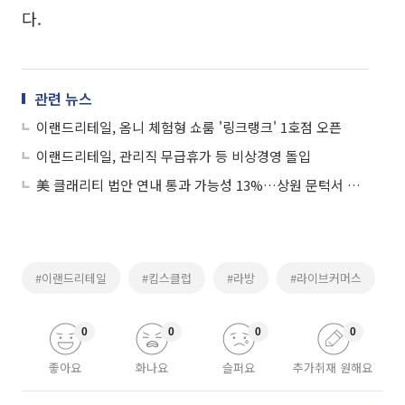
다.
관련 뉴스
이랜드리테일, 옴니 체험형 쇼룸 '링크랭크' 1호점 오픈
이랜드리테일, 관리직 무급휴가 등 비상경영 돌입
美 클래리티 법안 연내 통과 가능성 13%…상원 문턱서 제동
#이랜드리테일
#킴스클럽
#라방
#라이브커머스
0
0
0
0
좋아요
화나요
슬퍼요
추가취재 원해요