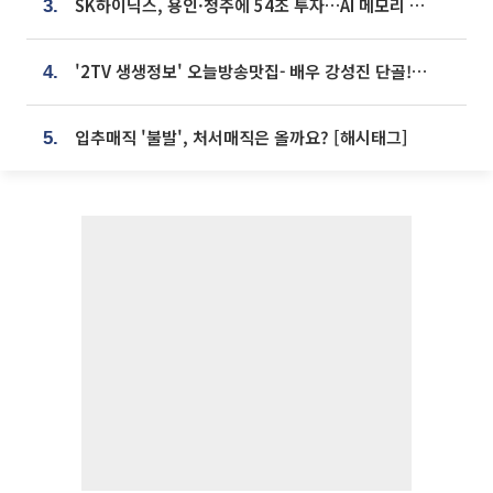
SK하이닉스, 용인·청주에 54조 투자…AI 메모리 생산기지 키운다
3.
'2TV 생생정보' 오늘방송맛집- 배우 강성진 단골! 쌀국수ㆍ푸팟퐁 커리 맛집 '블○○○'
4.
입추매직 '불발', 처서매직은 올까요? [해시태그]
5.