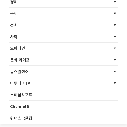
경제
국제
정치
사회
오피니언
문화·라이프
뉴스발전소
이투데이TV
스페셜리포트
Channel 5
위너스IR클럽