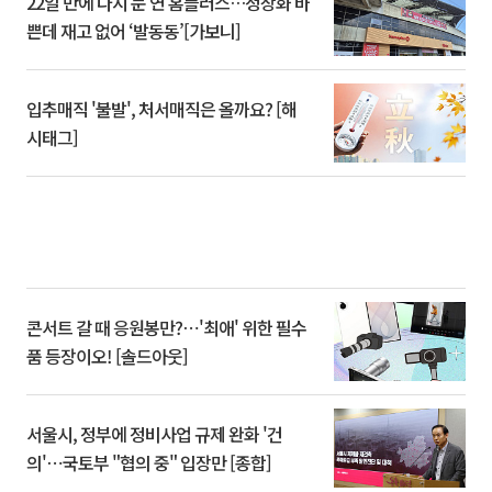
22일 만에 다시 문 연 홈플러스…정상화 바
쁜데 재고 없어 ‘발동동’[가보니]
입추매직 '불발', 처서매직은 올까요? [해
시태그]
콘서트 갈 때 응원봉만?⋯'최애' 위한 필수
품 등장이오! [솔드아웃]
서울시, 정부에 정비사업 규제 완화 '건
의'⋯국토부 "협의 중" 입장만 [종합]