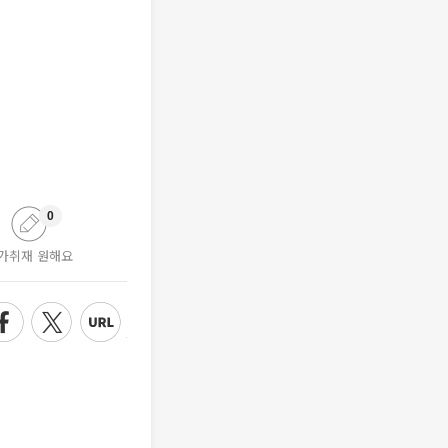
0
가취재 원해요