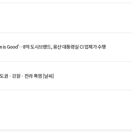
an is Good'…8억 도시브랜드, 용산 대통령실 CI 업체가 수행
수도권ㆍ강원ㆍ전라 폭염 [날씨]