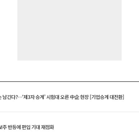
 남긴다?…‘제3자 승계’ 시험대 오른 中企 현장 [기업승계 대전환]
후보주 반등에 편입 기대 재점화