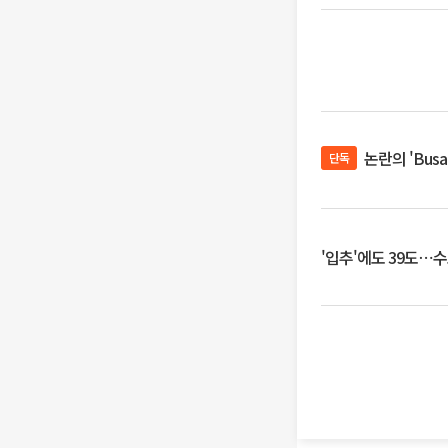
논란의 'Bus
단독
'입추'에도 39도⋯