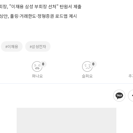
장, "이재용 삼성 부회장 선처" 탄원서 제출
예상안, 풀링·거래한도·정형증권 로드맵 제시
#이재용
#삼성전자
0
0
화나요
슬퍼요
추