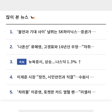
많이 본 뉴스
'불안과 기대 사이' 널뛰는 SK하이닉스…증권가 "HBM4·LTA 기반 펀터멘털 견고"
1.
'나혼산' 류혜영, 고경표와 16년산 우정…"자취방서 부모님과 마주쳐"
2.
뉴욕증시, 상승...나스닥 1.3% ↑
속보
3.
이재준 시장 "정전, 시민안전과 직결"…수원시 비상대응체계 가동
4.
'차쥐뿔' 이준영, 포켓몬 카드 열혈 팬⋯"리셀러 처단할 것"
5.