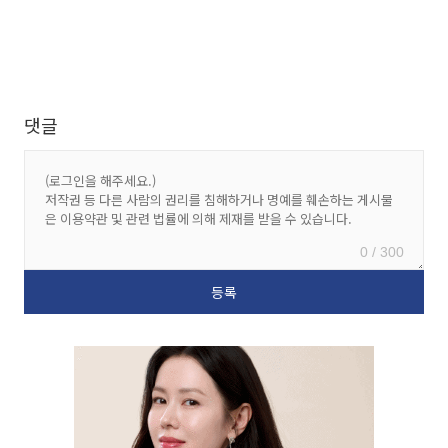
댓글
0 / 300