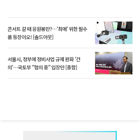
콘서트 갈 때 응원봉만?⋯'최애' 위한 필수
품 등장이오! [솔드아웃]
서울시, 정부에 정비사업 규제 완화 '건
의'⋯국토부 "협의 중" 입장만 [종합]