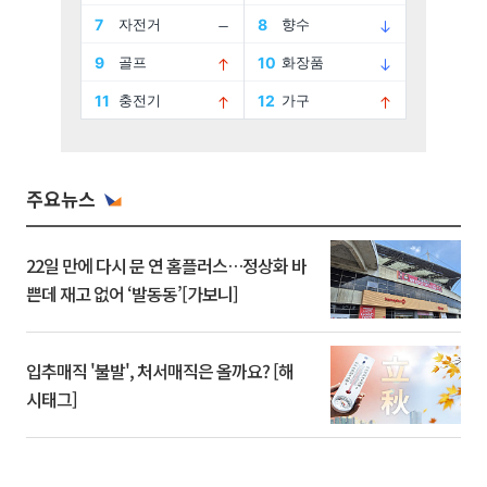
주요뉴스
22일 만에 다시 문 연 홈플러스…정상화 바
쁜데 재고 없어 ‘발동동’[가보니]
입추매직 '불발', 처서매직은 올까요? [해
시태그]