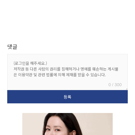
댓글
0 / 300