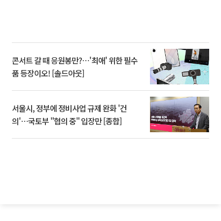
콘서트 갈 때 응원봉만?⋯'최애' 위한 필수
품 등장이오! [솔드아웃]
서울시, 정부에 정비사업 규제 완화 '건
의'⋯국토부 "협의 중" 입장만 [종합]