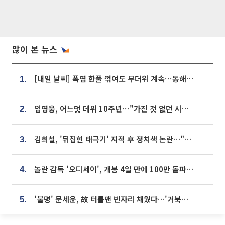
많이 본 뉴스
[내일 날씨] 폭염 한풀 꺾여도 무더위 계속⋯동해안 이틀 연속 비
1.
임영웅, 어느덧 데뷔 10주년⋯"가진 것 없던 시절, 내 앞엔 20명의 팬뿐"
2.
김희철, '뒤집힌 태극기' 지적 후 정치색 논란…"좌우 떠나 우리나라 국기"
3.
놀란 감독 '오디세이', 개봉 4일 만에 100만 돌파⋯'왕사남' 보다 빠르다
4.
'불명' 문세윤, 故 터틀맨 빈자리 채웠다…'거북이' 눈물의 최종 우승
5.