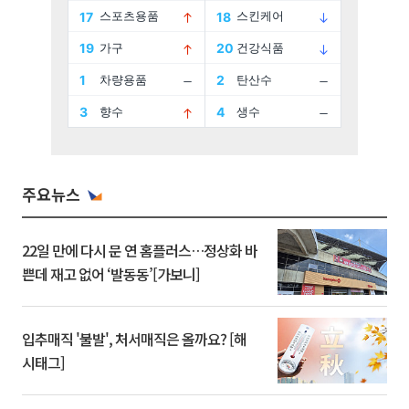
주요뉴스
22일 만에 다시 문 연 홈플러스…정상화 바
쁜데 재고 없어 ‘발동동’[가보니]
입추매직 '불발', 처서매직은 올까요? [해
시태그]