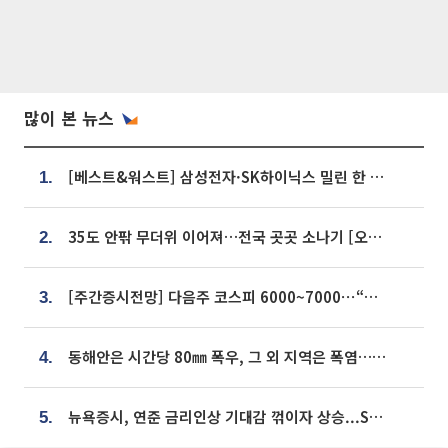
많이 본 뉴스
[베스트&워스트] 삼성전자·SK하이닉스 밀린 한 주…상상인증권은 85% 급등
1.
35도 안팎 무더위 이어져…전국 곳곳 소나기 [오늘 날씨]
2.
[주간증시전망] 다음주 코스피 6000~7000⋯“外人 수급은 정책이 변수”
3.
동해안은 시간당 80㎜ 폭우, 그 외 지역은 폭염…‘극과 극 날씨’
4.
뉴욕증시, 연준 금리인상 기대감 꺾이자 상승...S&P500 사상 최고치 [종합]
5.