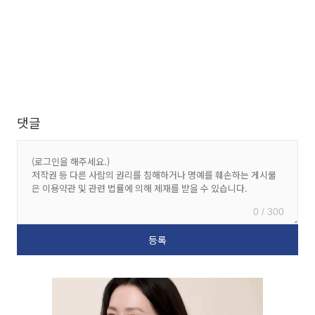
댓글
0 / 300