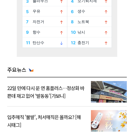
주요뉴스
22일 만에 다시 문 연 홈플러스…정상화 바
쁜데 재고 없어 ‘발동동’[가보니]
입추매직 '불발', 처서매직은 올까요? [해
시태그]