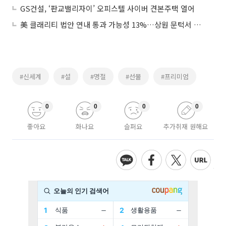
GS건설, ‘판교밸리자이’ 오피스텔 사이버 견본주택 열어
美 클래리티 법안 연내 통과 가능성 13%…상원 문턱서 제동
#신세계
#설
#명절
#선물
#프리미엄
0
0
0
0
좋아요
화나요
슬퍼요
추가취재 원해요