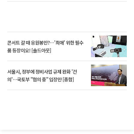
콘서트 갈 때 응원봉만?⋯'최애' 위한 필수
품 등장이오! [솔드아웃]
서울시, 정부에 정비사업 규제 완화 '건
의'⋯국토부 "협의 중" 입장만 [종합]