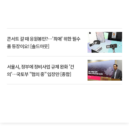
콘서트 갈 때 응원봉만?⋯'최애' 위한 필수
품 등장이오! [솔드아웃]
서울시, 정부에 정비사업 규제 완화 '건
의'⋯국토부 "협의 중" 입장만 [종합]