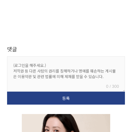
댓글
0 / 300