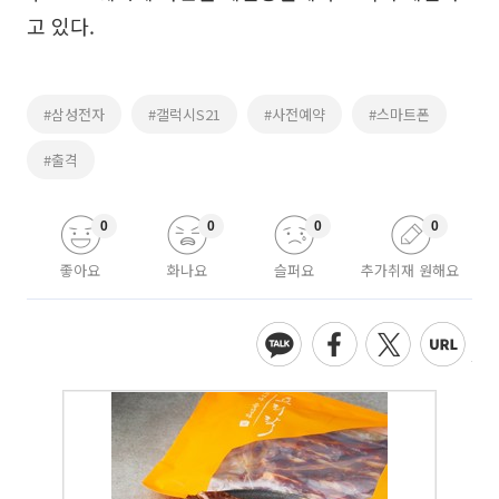
고 있다.
#삼성전자
#갤럭시S21
#사전예약
#스마트폰
#출격
0
0
0
0
좋아요
화나요
슬퍼요
추가취재 원해요