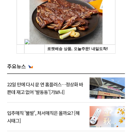
주요뉴스
22일 만에 다시 문 연 홈플러스…정상화 바
쁜데 재고 없어 ‘발동동’[가보니]
입추매직 '불발', 처서매직은 올까요? [해
시태그]