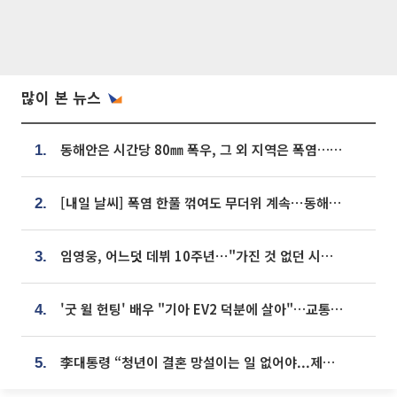
많이 본 뉴스
동해안은 시간당 80㎜ 폭우, 그 외 지역은 폭염…‘극과 극 날씨’
1.
[내일 날씨] 폭염 한풀 꺾여도 무더위 계속⋯동해안 이틀 연속 비
2.
임영웅, 어느덧 데뷔 10주년⋯"가진 것 없던 시절, 내 앞엔 20명의 팬뿐"
3.
'굿 윌 헌팅' 배우 "기아 EV2 덕분에 살아"…교통사고 후 안전성 극찬
4.
李대통령 “청년이 결혼 망설이는 일 없어야...제도상 불이익 조사”
5.