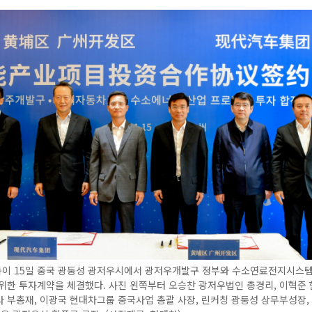
이 15일 중국 광둥성 광저우시에서 광저우개발구 정부와 수소연료전지시스
위한 투자계약을 체결했다. 사진 왼쪽부터 오승찬 광저우법인 총경리, 이혁준
 부총재, 이광국 현대차그룹 중국사업 총괄 사장, 린커칭 광둥성 상무부성장,