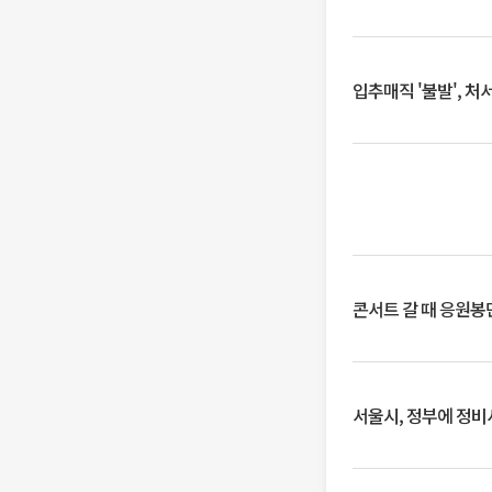
입추매직 '불발', 처
콘서트 갈 때 응원봉만
서울시, 정부에 정비사