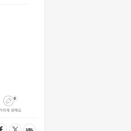
0
가취재 원해요