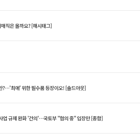
서매직은 올까요? [해시태그]
?⋯'최애' 위한 필수품 등장이오! [솔드아웃]
업 규제 완화 '건의'⋯국토부 "협의 중" 입장만 [종합]