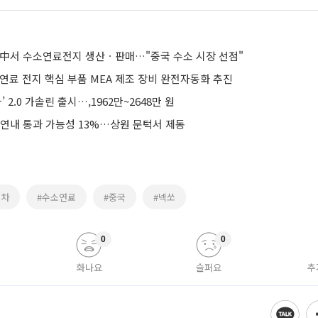
 中서 수소연료전지 생산ㆍ판매…"중국 수소 시장 선점"
연료 전지 핵심 부품 MEA 제조 장비 완전자동화 추진
’ 2.0 가솔린 출시…,1962만~2648만 원
 연내 통과 가능성 13%…상원 문턱서 제동
소차
#수소연료
#중국
#넥쏘
0
0
화나요
슬퍼요
추