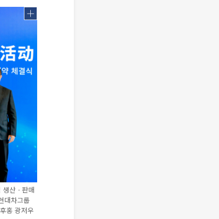
템 생산ㆍ판매
 현대차그룹
 후홍 광저우