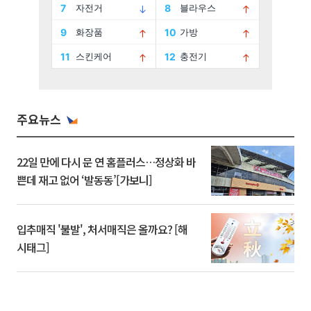
주요뉴스
22일 만에 다시 문 연 홈플러스…정상화 바
쁜데 재고 없어 ‘발동동’[가보니]
입추매직 '불발', 처서매직은 올까요? [해
시태그]