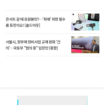
콘서트 갈 때 응원봉만?⋯'최애' 위한 필수
품 등장이오! [솔드아웃]
서울시, 정부에 정비사업 규제 완화 '건
의'⋯국토부 "협의 중" 입장만 [종합]