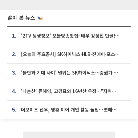
많이 본 뉴스
'2TV 생생정보' 오늘방송맛집- 배우 강성진 단골! 쌀국수ㆍ푸팟퐁 커리 맛집 '블○○○'
1.
[오늘의 주요공시] SK하이닉스·HLB·진에어·포스코홀딩스·네이버·대우건설 등
2.
'불안과 기대 사이' 널뛰는 SK하이닉스…증권가 "HBM4·LTA 기반 펀터멘털 견고"
3.
'나혼산' 류혜영, 고경표와 16년산 우정…"자취방서 부모님과 마주쳐"
4.
더보이즈 선우, 영훈 이어 개인 활동 돌입⋯앳에어리어와 전속계약
5.