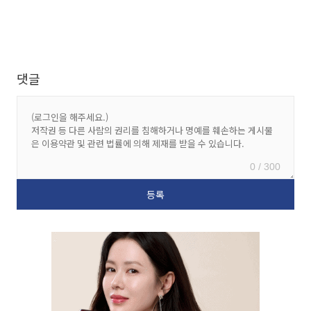
댓글
0 / 300