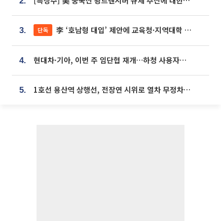
[특징주] 美 중국산 광트랜시버 규제 추진에 대한광통신 등 광통신株 강세
2.
李 ‘호남형 대입’ 제안에 교육청·지역대학 서·논술형 입시 연계 '착수'
단독
3.
현대차·기아, 이번 주 임단협 재개…하청 사용자성 재심도 ‘변수’
4.
1호선 용산역 상행선, 전장연 시위로 열차 무정차 운행
5.