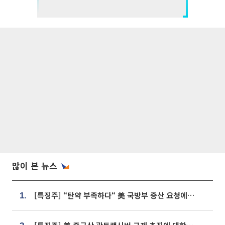
많이 본 뉴스
[특징주] “탄약 부족하다“ 美 국방부 증산 요청에⋯국내 방산주 급등세
1.