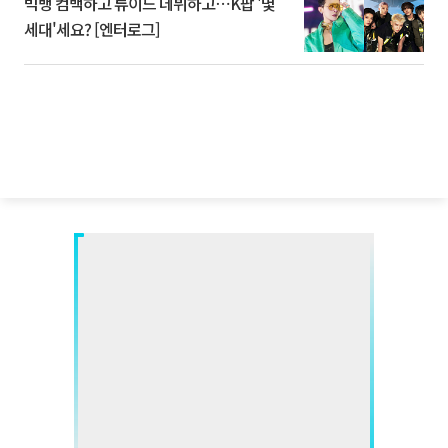
빅뱅 컴백하고 튜이드 데뷔하고⋯K팝 '몇
세대'세요? [엔터로그]