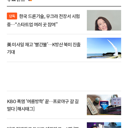
한국 드론기술, 우크라 전장서 시험
단독
중…“스타트업 여러 곳 참여”
美 미사일 재고 ‘빨간불’…K방산 북미 진출
기대
KBO 폭염 '여름방학' 끝…프로야구 갈 길
멀다 [해시태그]