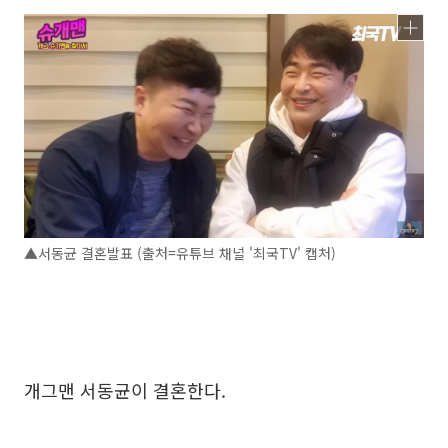
▲서동균 결혼발표 (출처=유튜브 채널 '최국TV' 캡처)
개그맨 서동균이 결혼한다.