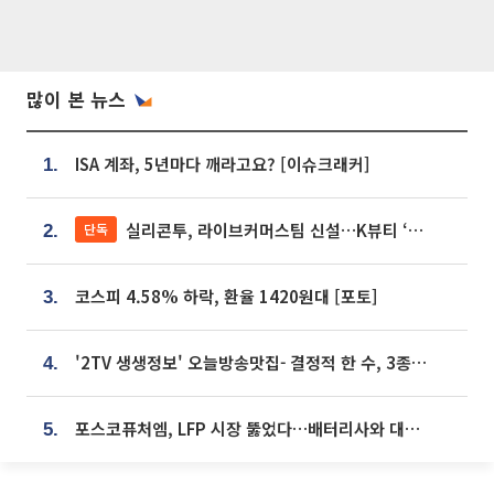
많이 본 뉴스
ISA 계좌, 5년마다 깨라고요? [이슈크래커]
1.
실리콘투, 라이브커머스팀 신설…K뷰티 ‘글로벌 판매망’ 확대[K뷰티 라방戰]
단독
2.
코스피 4.58% 하락, 환율 1420원대 [포토]
3.
'2TV 생생정보' 오늘방송맛집- 결정적 한 수, 3종 메밀면! 메밀 소바 맛집 '의○○○○'
4.
포스코퓨처엠, LFP 시장 뚫었다…배터리사와 대규모 장기 공급 합의
5.