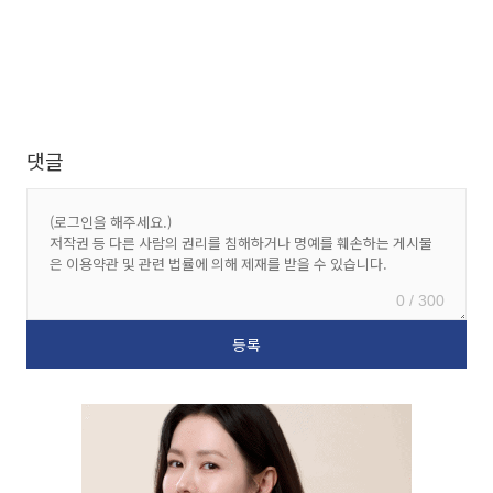
댓글
0 / 300