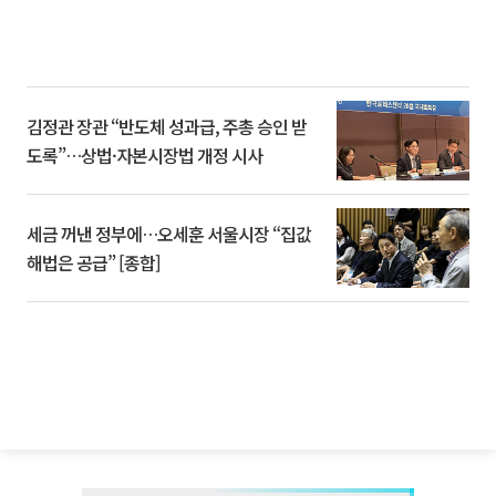
김정관 장관 “반도체 성과급, 주총 승인 받
도록”…상법·자본시장법 개정 시사
세금 꺼낸 정부에…오세훈 서울시장 “집값
해법은 공급” [종합]