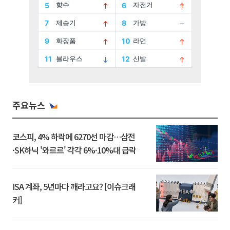
주요뉴스
코스피, 4% 하락에 6270선 마감…삼전
·SK하닉 '와르르' 각각 6%·10%대 급락
ISA 계좌, 5년마다 깨라고요? [이슈크래
커]