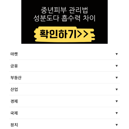
마켓
금융
부동산
산업
경제
국제
정치