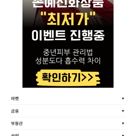
마켓
금융
부동산
산업