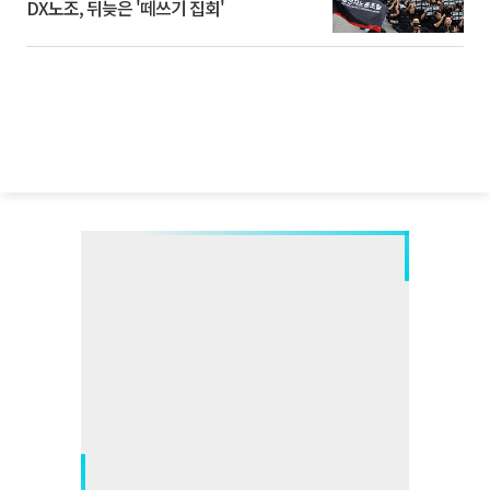
DX노조, 뒤늦은 '떼쓰기 집회'