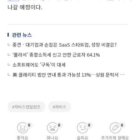
나갈 예정이다.
관련 뉴스
중견ㆍ대기업과 손잡은 SaaS 스타트업, 성장 비결은?
‘몰라서’ 종합소득세 신고 안한 근로자 64.1%
소프트웨어도 '구독'이 대세
美 클래리티 법안 연내 통과 가능성 13%…상원 문턱서 제동
#자비스앤빌런즈
#자비스
0
0
0
0
좋아요
화나요
슬퍼요
추가취재 원해요