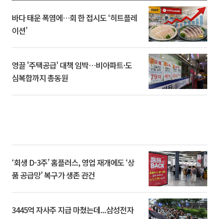
바다 태운 폭염에…회 한 접시도 ‘히트플레
이션’
영끌 '주택공급' 대책 임박⋯비아파트·도
심복합까지 총동원
‘회생 D-3주’ 홈플러스, 영업 재개에도 ‘상
품 공급망’ 복구가 생존 관건
3445억 자사주 지급 마쳤는데...삼성전자