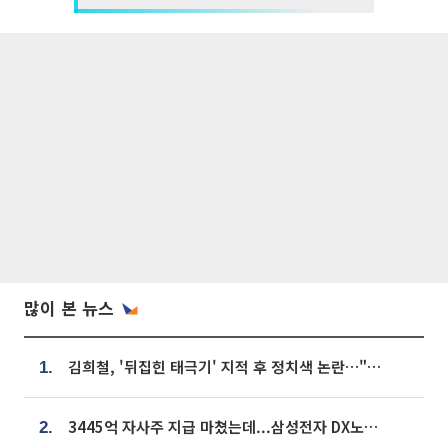
많이 본 뉴스
김희철, '뒤집힌 태극기' 지적 후 정치색 논란…"좌우 떠나 우리나라 국기"
1.
3445억 자사주 지급 마쳤는데...삼성전자 DX노조, 뒤늦은 '떼쓰기 집회'
2.