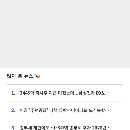
많이 본 뉴스
3445억 자사주 지급 마쳤는데...삼성전자 DX노조, 뒤늦은 '떼쓰기 집회'
1.
영끌 '주택공급' 대책 임박⋯비아파트·도심복합까지 총동원
2.
종부세 개편에도…1·3주택 종부세 격차 2028년부터 확대
3.