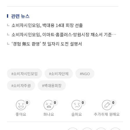
관련 뉴스
소비자시민모임, 백대용 14대 회장 선출
소비자시민모임, 이마트·홈플러스·망원시장 채소서 기준치 초과 농약 검출
‘경험 無도 환영’ 첫 일자리 도전 설명서
#소비자시민모임
#소비자단체
#NGO
#소비자주권
#백대용회장
0
0
0
0
좋아요
화나요
슬퍼요
추가취재 원해요