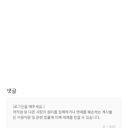
댓글
0 / 300