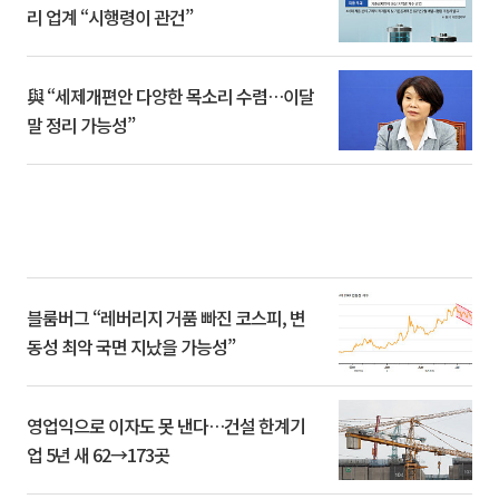
리 업계 “시행령이 관건”
與 “세제개편안 다양한 목소리 수렴…이달
말 정리 가능성”
블룸버그 “레버리지 거품 빠진 코스피, 변
동성 최악 국면 지났을 가능성”
영업익으로 이자도 못 낸다…건설 한계기
업 5년 새 62→173곳