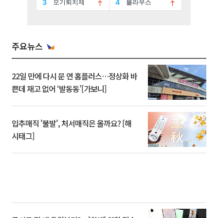
주요뉴스
22일 만에 다시 문 연 홈플러스…정상화 바
쁜데 재고 없어 ‘발동동’[가보니]
입추매직 '불발', 처서매직은 올까요? [해
시태그]