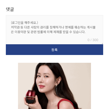
댓글
0 / 300