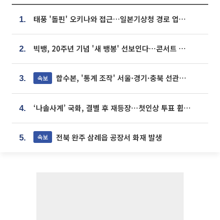
태풍 '돌핀' 오키나와 접근…일본기상청 경로 업데이트
1.
빅뱅, 20주년 기념 '새 뱅봉' 선보인다⋯콘서트 앞두고 팝업 개최
2.
합수본, '통계 조작' 서울·경기·충북 선관위 등 추가 압수수색
속보
3.
‘나솔사계’ 국화, 결별 후 재등장⋯첫인상 투표 휩쓸고 ‘인기녀’ 등극
4.
전북 완주 삼례읍 공장서 화재 발생
속보
5.