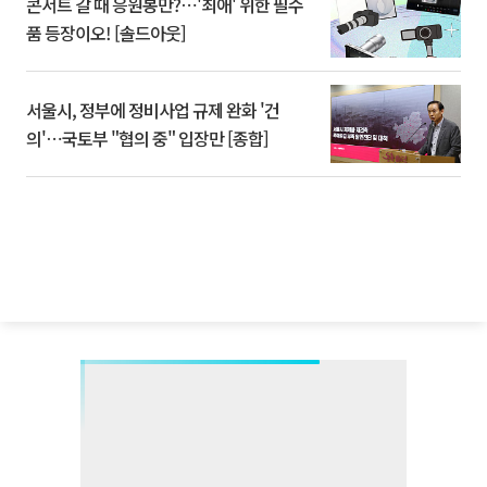
콘서트 갈 때 응원봉만?⋯'최애' 위한 필수
품 등장이오! [솔드아웃]
서울시, 정부에 정비사업 규제 완화 '건
의'⋯국토부 "협의 중" 입장만 [종합]