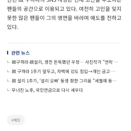
팬들의 공간으로 이용되고 있다. 여전히 고인을 잊지
못한 많은 팬들이 그의 영면을 바라며 애도를 전하고
있다.
관련 뉴스
故구하라·故설리, 생전 돈독했던 우정… 사진작가 "연락 와 작업"
故 구하라 1주기 앞두고, 자택에 강도 침입→개인 금고 도난…디스패치 "면식범일 가능성"
故 설리 1주기, '설리 오빠' 동생 향한 그리움 "세젤예 동생, 그곳에선 편안히"…김선아도 '추모'
무너진 노후, 국민연금으로 다시 세우다
#해킹