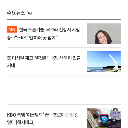
주요뉴스
한국 드론기술, 우크라 전장서 시험
단독
중…“스타트업 여러 곳 참여”
美 미사일 재고 ‘빨간불’…K방산 북미 진출
기대
KBO 폭염 '여름방학' 끝…프로야구 갈 길
멀다 [해시태그]