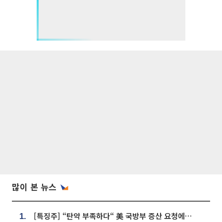
많이 본 뉴스
[특징주] “탄약 부족하다“ 美 국방부 증산 요청에⋯국내 방산주 급등세
1.