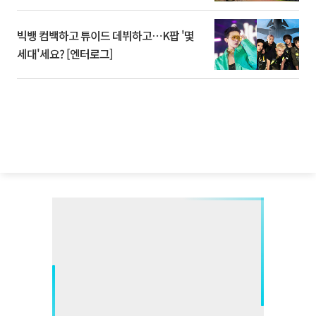
빅뱅 컴백하고 튜이드 데뷔하고⋯K팝 '몇
세대'세요? [엔터로그]