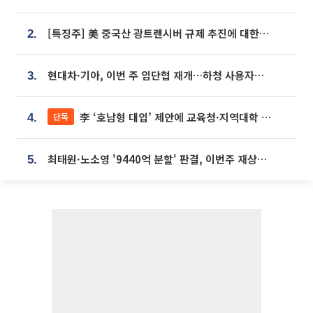
[특징주] 美 중국산 광트랜시버 규제 추진에 대한광통신 등 광통신株 강세
2.
현대차·기아, 이번 주 임단협 재개…하청 사용자성 재심도 ‘변수’
3.
李 ‘호남형 대입’ 제안에 교육청·지역대학 서·논술형 입시 연계 '착수'
단독
4.
최태원·노소영 '9440억 분할' 판결, 이번주 재상고 여부 주목
5.