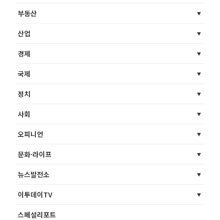
부동산
산업
경제
국제
정치
사회
오피니언
문화·라이프
뉴스발전소
이투데이TV
스페셜리포트