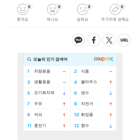
0
0
0
0
좋아요
화나요
슬퍼요
추가취재 원해요