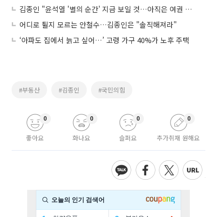
김종인 "윤석열 '별의 순간' 지금 보일 것…아직은 여권 사람"
어디로 튈지 모르는 안철수…김종인은 "솔직해져라"
‘아파도 집에서 늙고 싶어…’ 고령 가구 40%가 노후 주택
#부동산
#김종인
#국민의힘
0
0
0
0
좋아요
화나요
슬퍼요
추가취재 원해요