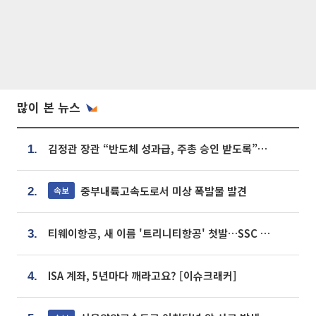
많이 본 뉴스
김정관 장관 “반도체 성과급, 주총 승인 받도록”…상법·자본시장법 개정 시사
1.
중부내륙고속도로서 미상 폭발물 발견
속보
2.
티웨이항공, 새 이름 '트리니티항공' 첫발…SSC 전략 본격화
3.
ISA 계좌, 5년마다 깨라고요? [이슈크래커]
4.