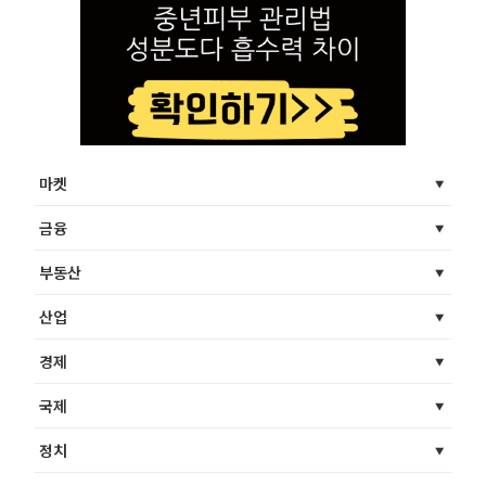
마켓
금융
부동산
산업
경제
국제
정치