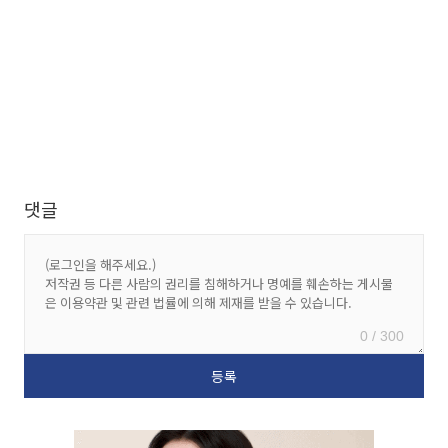
댓글
0 / 300