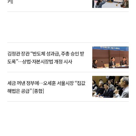
커]
김정관 장관 “반도체 성과급, 주총 승인 받
도록”…상법·자본시장법 개정 시사
세금 꺼낸 정부에…오세훈 서울시장 “집값
해법은 공급” [종합]