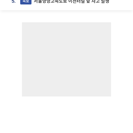
서울양양고속도로 이천터널 앞 사고 발생
속보
5.