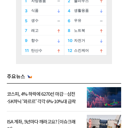
주요뉴스
코스피, 4% 하락에 6270선 마감…삼전
·SK하닉 '와르르' 각각 6%·10%대 급락
ISA 계좌, 5년마다 깨라고요? [이슈크래