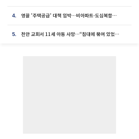
영끌 '주택공급' 대책 임박⋯비아파트·도심복합까지 총동원
4.
천안 교회서 11세 아동 사망…“침대에 묶여 있었다” 진술 확보
5.