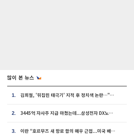
많이 본 뉴스
김희철, '뒤집힌 태극기' 지적 후 정치색 논란…"좌우 떠나 우리나라 국기"
1.
3445억 자사주 지급 마쳤는데...삼성전자 DX노조, 뒤늦은 '떼쓰기 집회'
2.
이란 “호르무즈 새 항로 합의 매우 근접...미국 배상 먼저”
3.