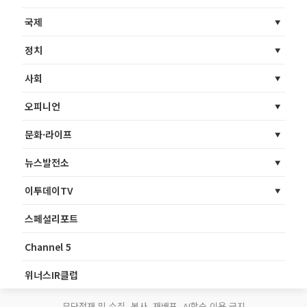
국제
정치
사회
오피니언
문화·라이프
뉴스발전소
이투데이TV
스페셜리포트
Channel 5
위너스IR클럽
무단전재 및 수집, 복사, 재배포, AI학습 이용 금지