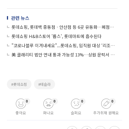
관련 뉴스
롯데쇼핑, 롯데백 중동점ㆍ안산점 등 6곳 유동화…폐점으로 이어질까?
롯데쇼핑 H&B스토어 '롭스', 롯데마트에 흡수된다
"코로나블루 이겨내세요"...롯데쇼핑, 임직원 대상 ‘리조이스’ 캠페인
美 클래리티 법안 연내 통과 가능성 13%…상원 문턱서 제동
#롯데쇼핑
#테슬라
0
0
0
0
좋아요
화나요
슬퍼요
추가취재 원해요