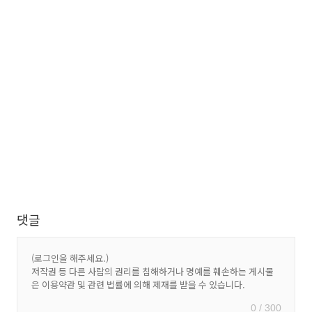
댓글
0 / 300