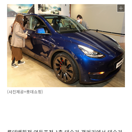
(사진제공=롯데쇼핑)