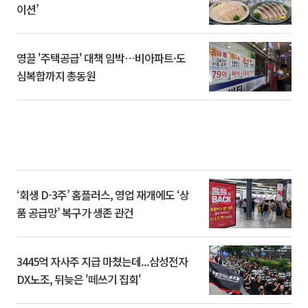
이션’
영끌 '주택공급' 대책 임박⋯비아파트·도
심복합까지 총동원
‘회생 D-3주’ 홈플러스, 영업 재개에도 ‘상
품 공급망’ 복구가 생존 관건
3445억 자사주 지급 마쳤는데...삼성전자
DX노조, 뒤늦은 '떼쓰기 집회'