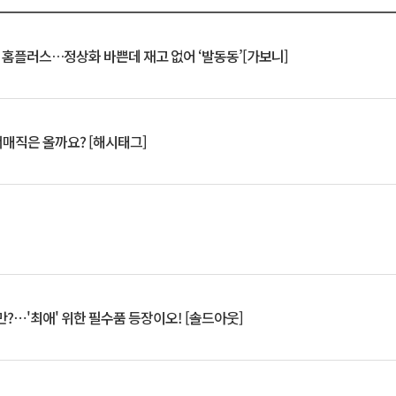
연 홈플러스…정상화 바쁜데 재고 없어 ‘발동동’[가보니]
서매직은 올까요? [해시태그]
?⋯'최애' 위한 필수품 등장이오! [솔드아웃]