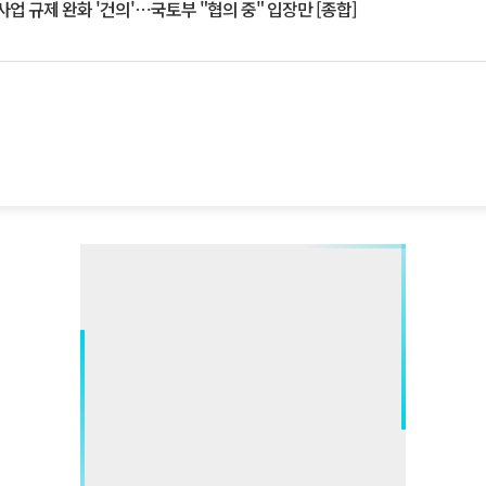
업 규제 완화 '건의'⋯국토부 "협의 중" 입장만 [종합]