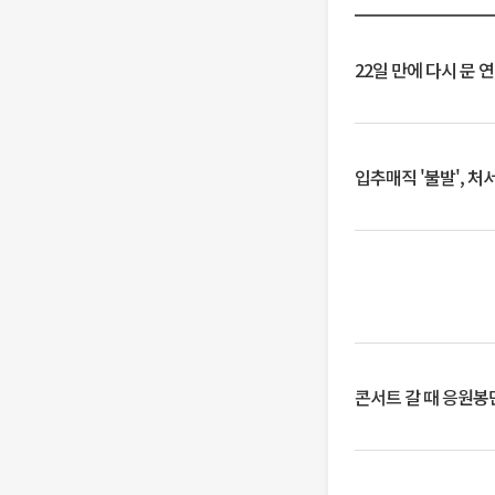
22일 만에 다시 문 
입추매직 '불발', 처
콘서트 갈 때 응원봉만