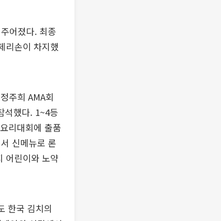
 주어졌다. 최종
라제리손이 차지했
 정주희 AMA회
석했다. 1~4등
 요리대회에 출품
에서 신메뉴로 론
지 어린이와 노약
도 한국 김치의