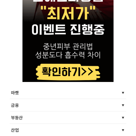
마켓
금융
부동산
산업