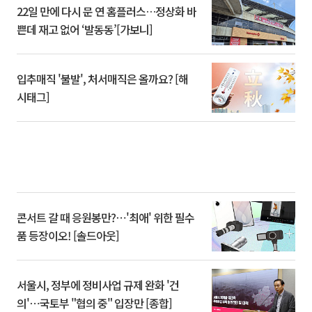
22일 만에 다시 문 연 홈플러스…정상화 바
쁜데 재고 없어 ‘발동동’[가보니]
입추매직 '불발', 처서매직은 올까요? [해
시태그]
콘서트 갈 때 응원봉만?⋯'최애' 위한 필수
품 등장이오! [솔드아웃]
서울시, 정부에 정비사업 규제 완화 '건
의'⋯국토부 "협의 중" 입장만 [종합]