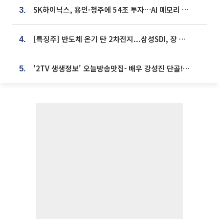
SK하이닉스, 용인·청주에 54조 투자…AI 메모리 생산기지 키운다
3.
[특징주] 반도체 온기 탄 2차전지...삼성SDI, 장 초반 7% 넘게 껑충
4.
'2TV 생생정보' 오늘방송맛집- 배우 강성진 단골! 쌀국수ㆍ푸팟퐁 커리 맛집 '블○○○'
5.