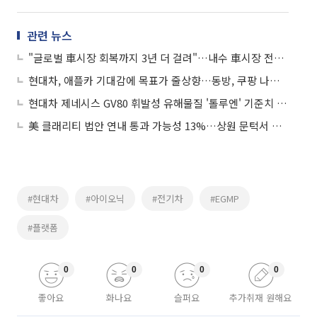
관련 뉴스
"글로벌 車시장 회복까지 3년 더 걸려"…내수 車시장 전년 대비 -7%
현대차, 애플카 기대감에 목표가 줄상향…동방, 쿠팡 나스닥 상장 추진에 급등
현대차 제네시스 GV80 휘발성 유해물질 '톨루엔' 기준치 초과 검출
美 클래리티 법안 연내 통과 가능성 13%…상원 문턱서 제동
#현대차
#아이오닉
#전기차
#EGMP
#플랫폼
0
0
0
0
좋아요
화나요
슬퍼요
추가취재 원해요