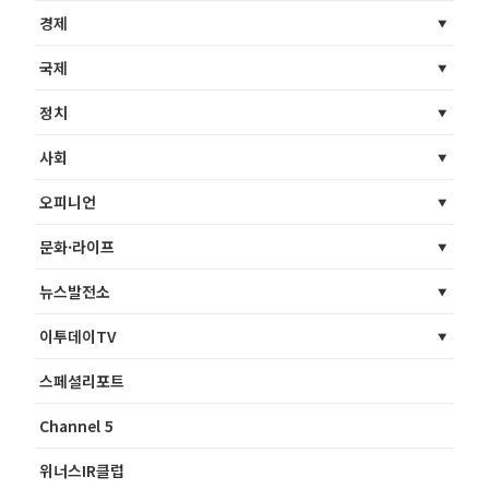
경제
국제
정치
사회
오피니언
문화·라이프
뉴스발전소
이투데이TV
스페셜리포트
Channel 5
위너스IR클럽