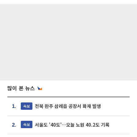
많이 본 뉴스
전북 완주 삼례읍 공장서 화재 발생
속보
1.
서울도 '40도'…오늘 노원 40.2도 기록
속보
2.