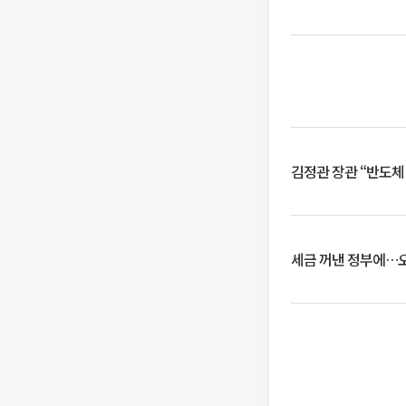
김정관 장관 “반도체
세금 꺼낸 정부에…오