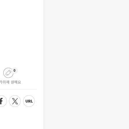
0
가취재 원해요