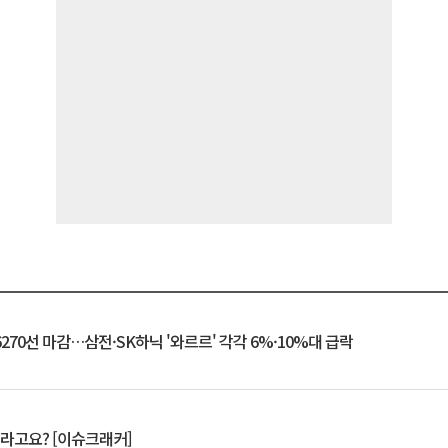
6270선 마감…삼전·SK하닉 '와르르' 각각 6%·10%대 급락
 깨라고요? [이슈크래커]