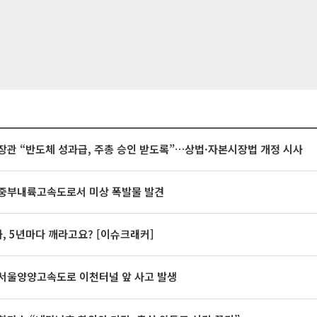
장관 “반도체 성과급, 주총 승인 받도록”…상법·자본시장법 개정 시사
중부내륙고속도로서 미상 폭발물 발견
계좌, 5년마다 깨라고요? [이슈크래커]
서울양양고속도로 이천터널 앞 사고 발생