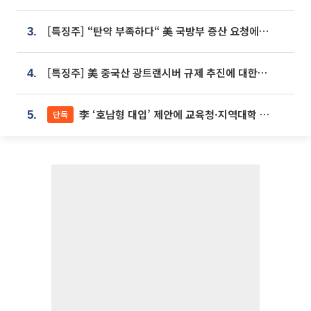
[특징주] “탄약 부족하다“ 美 국방부 증산 요청에⋯국내 방산주 급등세
3.
[특징주] 美 중국산 광트랜시버 규제 추진에 대한광통신 등 광통신株 강세
4.
李 ‘호남형 대입’ 제안에 교육청·지역대학 서·논술형 입시 연계 '착수'
단독
5.