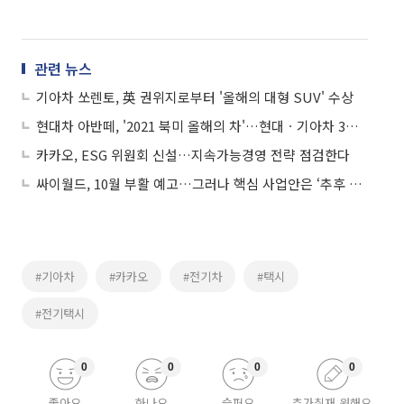
관련 뉴스
기아차 쏘렌토, 英 권위지로부터 '올해의 대형 SUV' 수상
현대차 아반떼, '2021 북미 올해의 차'…현대ㆍ기아차 3년 연속 수상
카카오, ESG 위원회 신설…지속가능경영 전략 점검한다
싸이월드, 10월 부활 예고…그러나 핵심 사업안은 ‘추후 공개’
#기아차
#카카오
#전기차
#택시
#전기택시
0
0
0
0
좋아요
화나요
슬퍼요
추가취재 원해요