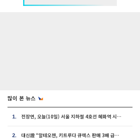
많이 본 뉴스
전장연, 오늘(10일) 서울 지하철 4호선 혜화역 시위…1호선 용산역 무정차
1.
대신證 “알테오젠, 키트루다 큐렉스 판매 3배 급증…목표가 41만원 상향”
2.