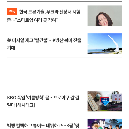
한국 드론기술, 우크라 전장서 시험
단독
중…“스타트업 여러 곳 참여”
美 미사일 재고 ‘빨간불’…K방산 북미 진출
기대
KBO 폭염 '여름방학' 끝…프로야구 갈 길
멀다 [해시태그]
빅뱅 컴백하고 튜이드 데뷔하고⋯K팝 '몇