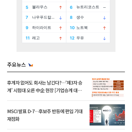
주요뉴스
후계자 없어도 회사는 남긴다?…‘제3자 승
계’ 시험대 오른 中企 현장 [기업승계 대전
환]
MSCI 발표 D-7…후보주 반등에 편입 기대
재점화