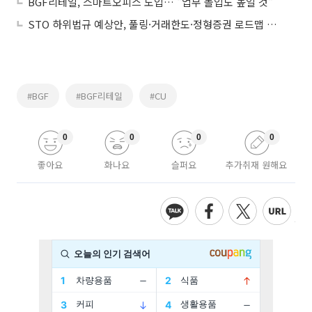
BGF리테일, 스마트오피스 도입… "업무 몰입도 높일 것"
STO 하위법규 예상안, 풀링·거래한도·정형증권 로드맵 제시
#BGF
#BGF리테일
#CU
0
0
0
0
좋아요
화나요
슬퍼요
추가취재 원해요