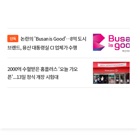
논란의 'Busan is Good'…8억 도시
단독
브랜드, 용산 대통령실 CI 업체가 수행
2000억 수혈받은 홈플러스 ‘오늘 가오
픈’...13일 정식 개장 시험대