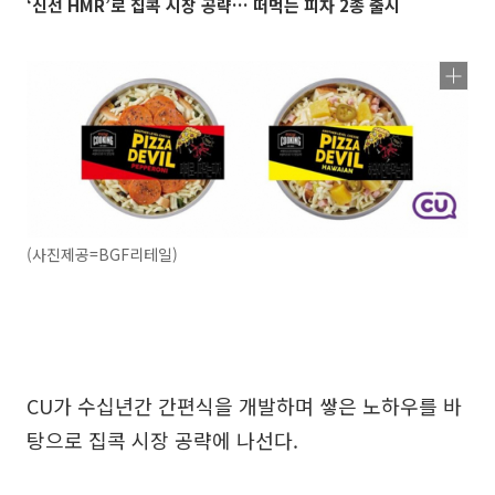
‘신선 HMR’로 집콕 시장 공략… 떠먹는 피자 2종 출시
(사진제공=BGF리테일)
CU가 수십년간 간편식을 개발하며 쌓은 노하우를 바
탕으로 집콕 시장 공략에 나선다.