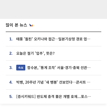
많이 본 뉴스
태풍 '돌핀' 오키나와 접근…일본기상청 경로 업데이트
1.
오늘은 절기 '입추', 뜻은?
2.
합수본, '통계 조작' 서울·경기·충북 선관위 등 추가 압수수색
속보
3.
빅뱅, 20주년 기념 '새 뱅봉' 선보인다⋯콘서트 앞두고 팝업 개최
4.
[증시키워드] 반도체 충격 뚫은 개별 호재...포스코퓨처엠·에코프로·한화솔루션 '눈길'
5.