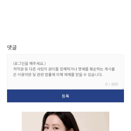
댓글
0 / 300