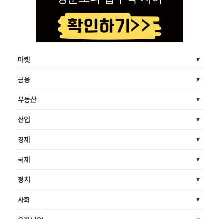
마켓
금융
부동산
산업
경제
국제
정치
사회