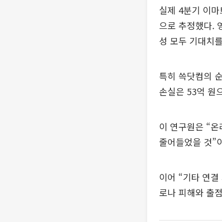
실제 4분기 이마
으로 추정했다. 
성 모두 기대치를
특히 쓱닷컴의 순
손실은 53억 원
이 연구원은 “온
줄어들었을 것”
이어 “기타 연결
로나 피해와 출점