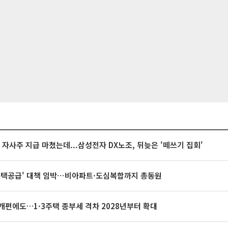
억 자사주 지급 마쳤는데...삼성전자 DX노조, 뒤늦은 '떼쓰기 집회'
주택공급' 대책 임박⋯비아파트·도심복합까지 총동원
개편에도…1·3주택 종부세 격차 2028년부터 확대