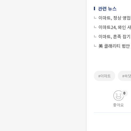
관련 뉴스
이마트, 정상 영
이마트24, 와인 
이마트, 혼족 잡기
美 클래리티 법안
#이마트
#쓱
0
좋아요