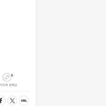
0
가취재 원해요