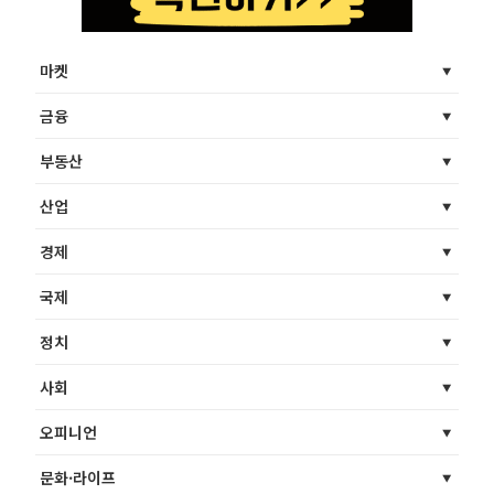
마켓
금융
부동산
산업
경제
국제
정치
사회
오피니언
문화·라이프