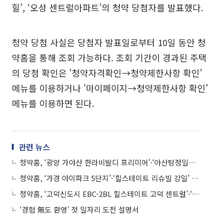
힐’, ‘오성 센트럴아파트’의 청약 당첨자를 발표했다.
청약 당첨 사실은 당첨자 발표일로부터 10일 동안 청
약홈을 통해 조회 가능하다. 조회 기간이 경과된 주택
의 당첨 확인은 '청약자격확인→청약제한사항 확인'
메뉴를 이용하거나 '마이페이지→청약제한사항 확인'
메뉴를 이용하면 된다.
관련 뉴스
청약홈, ‘광양 가야산 한라비발디 프리미어’·‘아산탕정일반산업 D1-2블록 호반써밋’ 등 아파트 청약 당첨자 발표
청약홈, ‘가경 아이파크 5단지’·‘힐스테이트 리슈빌 강일’ 등 아파트 청약 당첨자 발표
청약홈, ‘고덕신도시 EBC-2BL 힐스테이트 고덕 센트럴’·‘화성 봉담2지구 A-5블록 중흥S-클래스’ 등 아파트 청약 당첨자 발표
‘경험 無도 환영’ 첫 일자리 도전 설명서