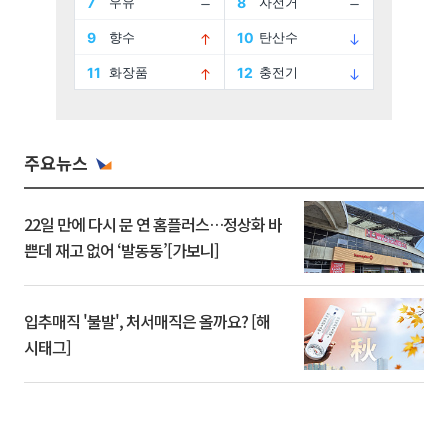
주요뉴스
22일 만에 다시 문 연 홈플러스…정상화 바
쁜데 재고 없어 ‘발동동’[가보니]
입추매직 '불발', 처서매직은 올까요? [해
시태그]