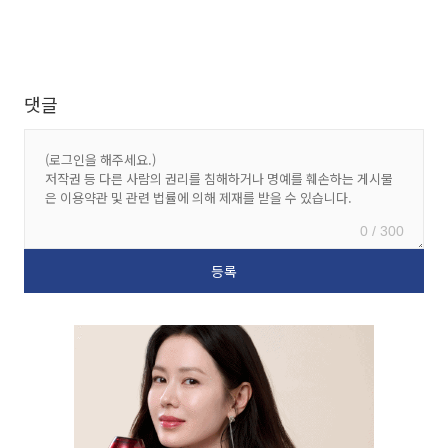
댓글
0 / 300