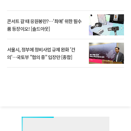
콘서트 갈 때 응원봉만?⋯'최애' 위한 필수
품 등장이오! [솔드아웃]
서울시, 정부에 정비사업 규제 완화 '건
의'⋯국토부 "협의 중" 입장만 [종합]