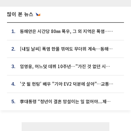
많이 본 뉴스
동해안은 시간당 80㎜ 폭우, 그 외 지역은 폭염…‘극과 극 날씨’
1.
[내일 날씨] 폭염 한풀 꺾여도 무더위 계속⋯동해안 이틀 연속 비
2.
임영웅, 어느덧 데뷔 10주년⋯"가진 것 없던 시절, 내 앞엔 20명의 팬뿐"
3.
'굿 윌 헌팅' 배우 "기아 EV2 덕분에 살아"…교통사고 후 안전성 극찬
4.
李대통령 “청년이 결혼 망설이는 일 없어야...제도상 불이익 조사”
5.