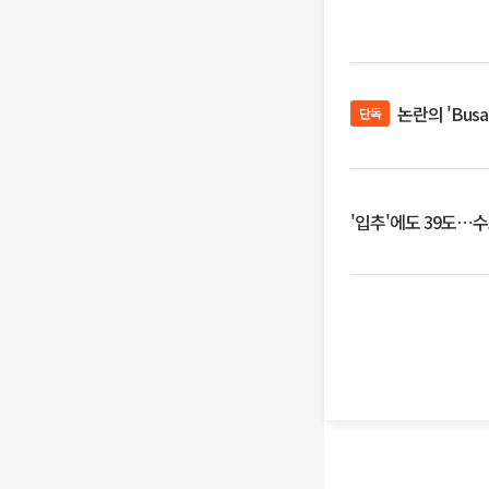
논란의 'Bus
단독
'입추'에도 39도⋯