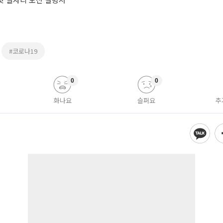
#코로나19
0
0
화나요
슬퍼요
추