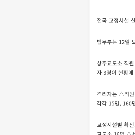
전국 교정시설 신
법무부는 12일 
상주교도소 직원 
자 3명이 현황에
격리자는 △직원 
각각 15명, 160
교정시설별 확진자
교도소 16명 △