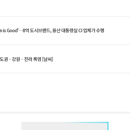
an is Good'…8억 도시브랜드, 용산 대통령실 CI 업체가 수행
수도권ㆍ강원ㆍ전라 폭염 [날씨]