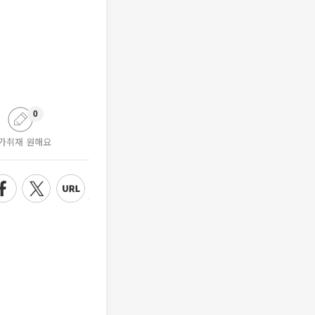
0
가취재 원해요