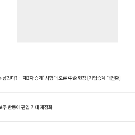
 남긴다?…‘제3자 승계’ 시험대 오른 中企 현장 [기업승계 대전환]
후보주 반등에 편입 기대 재점화